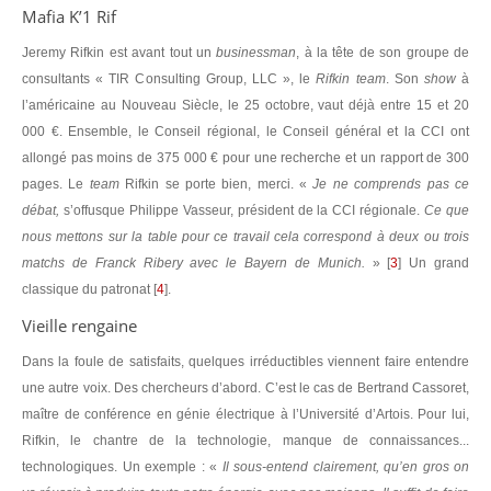
Mafia K’1 Rif
Jeremy Rifkin est avant tout un
businessman
, à la tête de son groupe de
consultants « TIR Consulting Group, LLC », le
Rifkin team
. Son
show
à
l’américaine au Nouveau Siècle, le 25 octobre, vaut déjà entre 15 et 20
000 €. Ensemble, le Conseil régional, le Conseil général et la CCI ont
allongé pas moins de 375 000 € pour une recherche et un rapport de 300
pages. Le
team
Rifkin se porte bien, merci. «
Je ne comprends pas ce
débat,
s’offusque Philippe Vasseur, président de la CCI régionale.
Ce que
nous mettons sur la table pour ce travail cela correspond à deux ou trois
matchs de Franck Ribery avec le Bayern de Munich.
»
[
3
]
Un grand
classique du patronat
[
4
]
.
Vieille rengaine
Dans la foule de satisfaits, quelques irréductibles viennent faire entendre
une autre voix. Des chercheurs d’abord. C’est le cas de Bertrand Cassoret,
maître de conférence en génie électrique à l’Université d’Artois. Pour lui,
Rifkin, le chantre de la technologie, manque de connaissances...
technologiques. Un exemple : «
Il sous-entend clairement, qu’en gros on