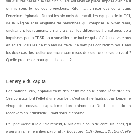
sur d’autres bases que ses cinq piliers est alors en place. Imposé d’en haut
et mis sous le feu des projecteurs, Rifkin fait grincer des dents dans
l’enceinte régionale. Durant les six mois de travail, les équipes de la CCI,
de la Région et la vingtaine de personnes qui compose le
Rifkin team
,
enchaînent les réunions, en anglais, sur les différentes thématiques déjà
impulsées par la TESR pour surveiller que tout ce qui a été fait ne vole pas
en éclats. Mais les deux plans de travail ne sont pas contradictoires. Dans
les deux cas, les réelles questions sont mises de côté : quelle vie on veut ?
Quelle production pour quels besoins ?
L’énergie du capital
Les patrons, eux, applaudissent des deux mains le grand récit rifkinien.
Ses constats font l’effet d’une bombe : c’est qu’il ne faudrait pas louper le
virage du nouveau capitalisme. Les patrons du Nord – rois de la
reconversion industrielle – sont sous le charme.
Philippe Vasseur le dit clairement, Rifkin est un coup de com’, un label, qui
a servi à rallier le milieu patronal : «
Bouygues, GDF-Suez, EDF, Bonduelle