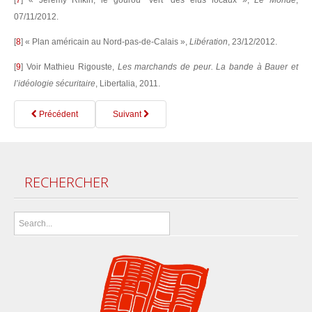
[
7
]
« Jeremy Rifkin, le gourou "vert" des élus locaux »,
Le Monde
,
07/11/2012.
[
8
]
« Plan américain au Nord-pas-de-Calais »,
Libération
, 23/12/2012.
[
9
]
Voir Mathieu Rigouste,
Les marchands de peur. La bande à Bauer et
l’idéologie sécuritaire
, Libertalia, 2011.
Précédent
Suivant
RECHERCHER