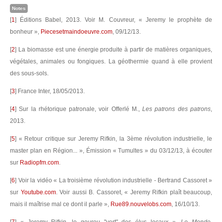
Notes
[
1
]
Éditions Babel, 2013. Voir M. Couvreur, « Jeremy le prophète de
bonheur »,
Piecesetmaindoeuvre.com
, 09/12/13.
[
2
]
La biomasse est une énergie produite à partir de matières organiques,
végétales, animales ou fongiques. La géothermie quand à elle provient
des sous-sols.
[
3
]
France Inter, 18/05/2013.
[
4
]
Sur la rhétorique patronale, voir Offerlé M.,
Les patrons des patrons
,
2013.
[
5
]
« Retour critique sur Jeremy Rifkin, la 3ème révolution industrielle, le
master plan en Région... », Émission « Tumultes » du 03/12/13, à écouter
sur
Radiopfm.com
.
[
6
]
Voir la vidéo « La troisième révolution industrielle - Bertrand Cassoret »
sur
Youtube.com
. Voir aussi B. Cassoret, « Jeremy Rifkin plaît beaucoup,
mais il maîtrise mal ce dont il parle »,
Rue89.nouvelobs.com
, 16/10/13.