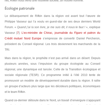
net, Rifkin nous vend une nouvelle société, un nouvel homme.
Écologie patronale
Le débarquement de Rifkin dans la région est avant tout l’œuvre de
Philippe Vasseur qui l’a voulu en guest-star de ses deux derniers World
Forum. «
Quand j’ai lu son livre, je me suis dit, il nous le faut !
», explique
Vasseur
[
7
]
.
L’ex-ministre de Chirac, journaliste du
Figaro
et patron du
Crédit mutuel Nord Europe
s’empresse de convertir Daniel Percheron,
président du Conseil régional. Les trois deviennent les marchands de la
TRI.
Mais dans la région, le prophète n’est pas arrivé dans un désert. Depuis
plusieurs années, sous l’impulsion du groupe écologiste au Conseil
régional, une dynamique est lancée. Celle de la Transition écologique et
sociale régionale (TESR). Ce programme initié à l’été 2010 tente de
promouvoir un modèle de développement durable dans la région. Il rallie
un groupe d’acteurs plus large que les décideurs politiques, économiques
et le team Rifkin.
Quand ce-dernier déboule dans le Nord, un travail d’envergure s’appuyant