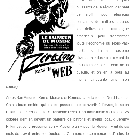
deux des mecs les plus
Politicaille
puissants de la région viennent
Répressions
de s’offrir pour plusieurs
centaines de milliers d’euros
Dessins
les délires d’un futurologue
américain pour transformer
Poètes, vos papiers !
toute l’économie du Nord-Pas-
de-Calais. La « Troisième
Droit à la ville
révolution industrielle » vient de
nous tomber sur le coin de la
Briquette
gueule, et on en a pour au
NUMÉROS
moins cinquante ans. Bon
courage !
ABONNEZ-VOUS
Après San Antonio, Rome, Monaco et Rennes, c’est la région Nord-Pas-de-
POINTS DE VENTE
Calais toute entière qui est en passe de se convertir à l’évangile selon
Rifkin et d’entrer dans la « Troisième Révolution Industrielle » (TRI). Le 25
LA BRIQUE ?
octobre dernier, devant un parterre de patrons et d’élus locaux, Jeremy
Rifkin est venu présenter son « Master plan » pour la Région. Fruit de six
CONTACTS
mois de travail entre son équipe, la Chambre de commerce et d’industrie