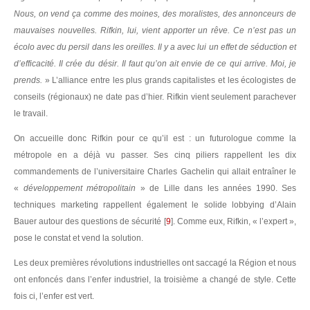
Nous, on vend ça comme des moines, des moralistes, des annonceurs de
mauvaises nouvelles. Rifkin, lui, vient apporter un rêve. Ce n’est pas un
écolo avec du persil dans les oreilles. Il y a avec lui un effet de séduction et
d’efficacité. Il crée du désir. Il faut qu’on ait envie de ce qui arrive. Moi, je
prends.
» L’alliance entre les plus grands capitalistes et les écologistes de
conseils (régionaux) ne date pas d’hier. Rifkin vient seulement parachever
le travail.
On accueille donc Rifkin pour ce qu’il est : un futurologue comme la
métropole en a déjà vu passer. Ses cinq piliers rappellent les dix
commandements de l’universitaire Charles Gachelin qui allait entraîner le
«
développement métropolitain
» de Lille dans les années 1990. Ses
techniques marketing rappellent également le solide lobbying d’Alain
Bauer autour des questions de sécurité
[
9
]
. Comme eux, Rifkin, « l’expert »,
pose le constat et vend la solution.
Les deux premières révolutions industrielles ont saccagé la Région et nous
ont enfoncés dans l’enfer industriel, la troisième a changé de style. Cette
fois ci, l’enfer est vert.