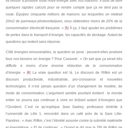
va réussir à produire toute notre énergie avec nos maisons. Il suffit de faire
quelques rapides calculs pour se rendre compte que ça ne tient pas la
route. Équipez cinquante millions de maisons sur lesquelles on mettrait
20m2 de panneaux photovoltaïques, vous obtiendrez moins de 20% de la
consommation électricité française.
»
[
5
]
À ça, il faut ajouter les problèmes
de pertes dans le transport d’énergie, les capacités de stockage. Autant de
questions qui restent sans réponse.
Côté énergies renouvelables, la question se pose : peuvent-elles produire
tous nos besoins en énergie ? Pour Cassoret : «
On sait que ça serait très
difficile à moins d’une énorme réduction de la consommation
d’énergie.
»
[
6
]
La vraie question est là. Le discours de Rifkin est un
discours productiviste, industrialiste, pro-croissance et nouvelles
technologies. Il n’est jamais question d’un changement de modèle, de
mode de consommation. L’argument semble pourtant évident : le monde
entier ne pourra pas continuer à vivre en brûlant autant d’énergies que
l’Occident. C’est ce qu’explique Jean Gadrey, professeur émérite à
l’université de Lille 1, rencontré dans un café près de la Gare Lille-
Flandres : «
Avec Rifkin, c’est l’ébriété assurée contre la sobriété matérielle
et énergétique.
» Et de continuer : «
Quand je dis que la TRI de Rifkin ne