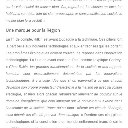
dit
: «
En ce début d’année, il serait inquiétant de ne rien voir de palpable
sur le volet social du master plan. Car, regardons les choses en face, les
habitants sont bien loin de s’en préoccuper, or sans mobilisation sociale le
master plan fera pschitt.
»
Une marque pour la Région
En fin de compte, Rifkin est avant tout accro à la technique. Ces piliers font
la part belle aux nouvelles technologies et aux entreprises qui les portent.
Les problèmes écologiques doivent trouver une réponse dans l’innovation
technologique. La fuite en avant continue. Pire, comme l’explique Gadrey :
«
Chez Rifkin, les grandes transformations de la société et des rapports
humains sont essentiellement déterminées par les innovations
technologiques. Il y a cette idée que si on parvenait à ce que chacun
devienne son propre producteur d’électricité à la maison ou avec sa voiture
électrique, et bien alors chacun retrouverait tellement de pouvoir sur le
domaine énergétique que cela influerait sur le pouvoir qu’il exerce dans
l’ensemble de la société. Parce qu’au fond : détenir les clés de l’énergie,
c’est détenir les clés du pouvoir démocratique.
» Derrière ses cinq piliers
technologiques et la constitution d’un monde entièrement branché sur le