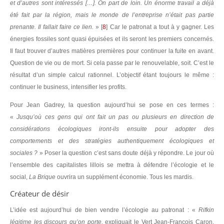
et d’autres sont intéressés […]. On part de loin. Un énorme travail a déjà
été fait par la région, mais le monde de l’entreprise n’était pas partie
prenante. Il fallait faire ce lien.
»
[
8
]
Car le patronat a tout à y gagner. Les
énergies fossiles sont quasi épuisées et ils seront les premiers concernés.
Il faut trouver d’autres matières premières pour continuer la fuite en avant.
Question de vie ou de mort. Si cela passe par le renouvelable, soit. C’est le
résultat d’un simple calcul rationnel. L’objectif étant toujours le même :
continuer le business, intensifier les profits.
Pour Jean Gadrey, la question aujourd’hui se pose en ces termes :
«
Jusqu’où ces gens qui ont fait un pas ou plusieurs en direction de
considérations écologiques iront-ils ensuite pour adopter des
comportements et des stratégies authentiquement écologiques et
sociales ?
» Poser la question c’est sans doute déjà y répondre. Le jour où
l’ensemble des capitalistes lillois se mettra à défendre l’écologie et le
social,
La Brique
ouvrira un supplément économie. Tous les mardis.
Créateur de désir
L’idée est aujourd’hui de bien vendre l’écologie au patronat : «
Rifkin
légitime les discours qu’on porte,
expliquait le Vert Jean-François Caron.