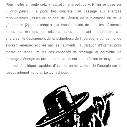
Pour mettre en route cette «
transition énergétique
», Rifkin se base sur
«
cinq piliers
»
a priori
très concrets : le passage aux énergies
renouvelables (issues du solaire, de l’éolien, de la biomasse ou de la
géothermie
[
2
]
par exemple) ; la transformation de tous les bâtiments,
toutes les maisons, en micro-centrales permettant de produire ces
énergies ; le déploiement de la technologie de l’hydrogène qui permet de
stocker l’énergie récoltée par les bâtiments ; l’utilisation d’Internet pour
mettre en réseau toutes ces capacités de stockage et permettre un
échange d’énergie au niveau mondial ; et enfin, la création de moyens de
transport électrique capables d’acheter ou de vendre de l’énergie sur le
réseau internet mondial. Le tour est joué.