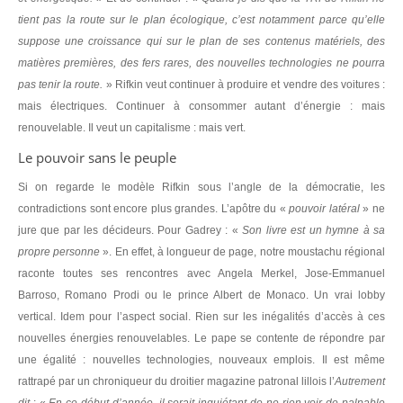
tient pas la route sur le plan écologique, c’est notamment parce qu’elle
suppose une croissance qui sur le plan de ses contenus matériels, des
matières premières, des fers rares, des nouvelles technologies ne pourra
pas tenir la route.
» Rifkin veut continuer à produire et vendre des voitures :
mais électriques. Continuer à consommer autant d’énergie : mais
renouvelable. Il veut un capitalisme : mais vert.
Le pouvoir sans le peuple
Si on regarde le modèle Rifkin sous l’angle de la démocratie, les
contradictions sont encore plus grandes. L’apôtre du «
pouvoir latéral
» ne
jure que par les décideurs. Pour Gadrey : «
Son livre est un hymne à sa
propre personne
». En effet, à longueur de page, notre moustachu régional
raconte toutes ses rencontres avec Angela Merkel, Jose-Emmanuel
Barroso, Romano Prodi ou le prince Albert de Monaco. Un vrai lobby
vertical. Idem pour l’aspect social. Rien sur les inégalités d’accès à ces
nouvelles énergies renouvelables. Le pape se contente de répondre par
une égalité : nouvelles technologies, nouveaux emplois. Il est même
rattrapé par un chroniqueur du droitier magazine patronal lillois l’
Autrement