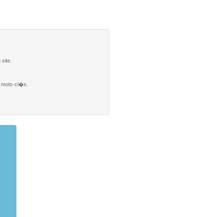
site.
es mots-cl�s.