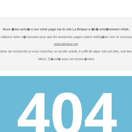
Vous �tes arriv�-e sur cette page car le site La Brique a �t� enti�rement refait.
 faisons notre n�cessaire pour que les anciennes pages soient redirig�es vers le nouveau 
www.labrique.net
moteur de recherche si vous cherchez un ancien article, il suffit de taper soit son titre, soit d
Merci. D�sol� pour cet inconv�nient