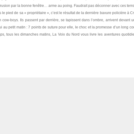
intrusion par la bonne fenêtre… arme au poing. Faudrait pas déconner avec ces terror
e pied de sa « propriétaire », c’est le résultat de la dernière bavure policière à Cr
n cow-boys. Ils passent par derrière, se tapissent dans l’ombre, arrivent devant un
 au petit matin : 7 points de suture pour elle, le choc et la promesse d’un long c
ps, tous les dimanches matins, La Voix du Nord vous livre les aventures quotid