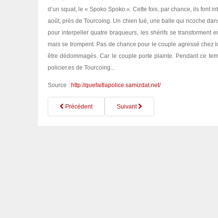
d’un squat, le « Spoko Spoko ». Cette fois, par chance, ils font 
août, près de Tourcoing. Un chien tué, une balle qui ricoche dans l
pour interpeller quatre braqueurs, les shérifs se transforment e
mais se trompent. Pas de chance pour le couple agressé chez lui
être dédommagés. Car le couple porte plainte. Pendant ce tem
policier.es de Tourcoing...
Source :
http://quefaitlapolice.samizdat.net/
Précédent
Suivant