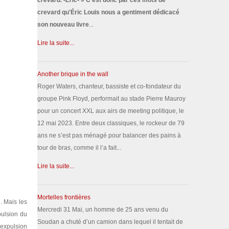
crevard. -Éric-
» C'est donc par ces mots de
crevard qu'Éric Louis nous a gentiment dédicacé
son nouveau livre
...
Lire la suite...
Another brique in the wall
Roger Waters, chanteur, bassiste et co-fondateur du
groupe Pink Floyd, performait au stade Pierre Mauroy
pour un concert XXL aux airs de meeting politique, le
12 mai 2023. Entre deux classiques, le rockeur de 79
ans ne s’est pas ménagé pour balancer des pains à
tour de bras, comme il l’a fait...
Lire la suite...
Mortelles frontières
. Mais les
Mercredi 31 Mai, un homme de 25 ans venu du
pulsion du
Soudan a chuté d’un camion dans lequel il tentait de
 expulsion