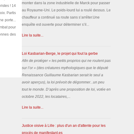
monter dans la zone industrielle de Marck pour passer
istes ! 14
au Royaume-Uni. Le poids-lourd lui a roulé dessus. Le
oix. Partis
chauffeur a continué sa route sans s’arrêter.Une
e porte...
enquête est ouverte pour déterminer s’il...
ombat pour
iennes des
Lire la suite...
Loi Kasbarian-Berge, le projet qui fout la gerbe
Afin de protéger «
les petits proprios qui ne roulent pas
sur l’or
» (des créatures mythologiques que le député
Renaissance Guillaume Kasbarian serait le seul a
avoir aperçus), la loi prévoit de dégommer...un peu
tout le monde.
D’après une proposition de loi, votée en
octobre 2022, les locataires,
...
Lire la suite...
Justice oisive à Lille : plus d'un an d'attente pour les
procès de manifestant.es