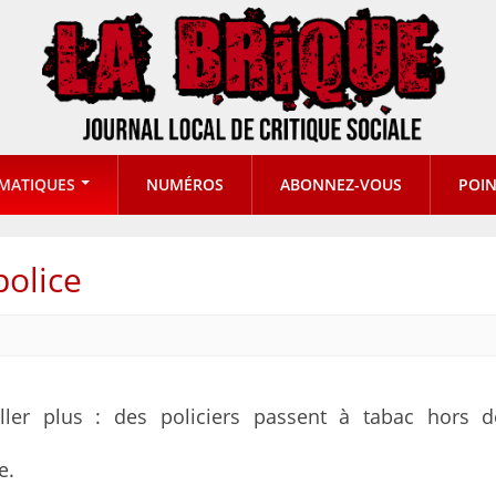
MATIQUES
NUMÉROS
ABONNEZ-VOUS
POIN
police
iller plus : des policiers passent à tabac hors d
e.