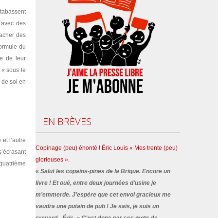
 tabassent
 avec des
rracher des
formule du
te de leur
 « sous le
 de soi en
EN
BRÈVES
et l’autre
Copinage (peu) éhonté ! Éric Louis « Mes trente (peu)
s’écrasant
glorieuses ».
 quatrième
«
Salut les copains-pines de la Brique. Encore un
livre ! Et oué, entre deux journées d'usine je
m'emmerde. J'espère que cet envoi gracieux me
vaudra une putain de pub ! Je sais, je suis un