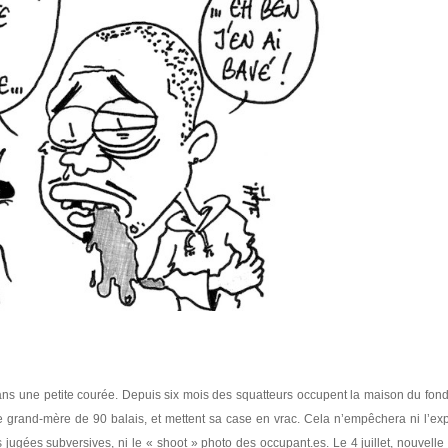
 dans une petite courée. Depuis six mois des squatteurs occupent la maison du fond
une grand-mère de 90 balais, et mettent sa case en vrac. Cela n’empêchera ni l’ex
s jugées subversives, ni le « shoot » photo des occupant.es. Le 4 juillet, nouvelle