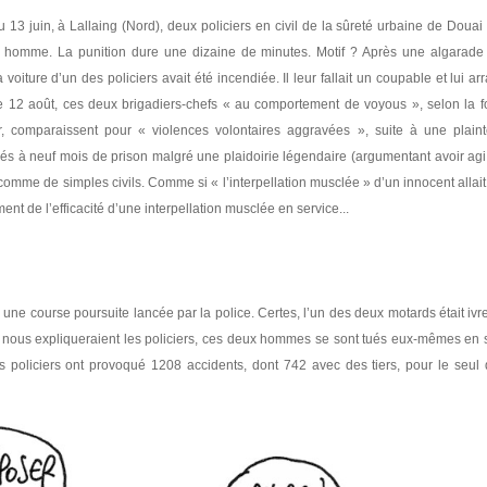
u 13 juin, à Lallaing (Nord), deux policiers en civil de la sûreté urbaine de Douai
 homme. La punition dure une dizaine de minutes. Motif ? Après une algarade
a voiture d’un des policiers avait été incendiée. Il leur fallait un coupable et lui a
e 12 août, ces deux brigadiers-chefs « au comportement de voyous », selon la 
r, comparaissent pour « violences volontaires aggravées », suite à une plain
mnés à neuf mois de prison malgré une plaidoirie légendaire (argumentant avoir agi
 comme de simples civils. Comme si « l’interpellation musclée » d’un innocent allait
t de l’efficacité d’une interpellation musclée en service...
une course poursuite lancée par la police. Certes, l’un des deux motards était ivre 
e nous expliqueraient les policiers, ces deux hommes se sont tués eux-mêmes en 
es policiers ont provoqué 1208 accidents, dont 742 avec des tiers, pour le seul