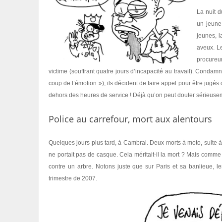
La nuit d
un jeune
jeunes, l
aveux. L
procureu
victime (souffrant quatre jours d’incapacité au travail). Conda
coup de l’émotion »), ils décident de faire appel pour être jugés
dehors des heures de service ! Déjà qu’on peut douter sérieusemen
Police au carrefour, mort aux alentours
Quelques jours plus tard, à Cambrai. Deux morts à moto, suite à 
ne portait pas de casque. Cela méritait-il la mort ? Mais comm
contre un arbre. Notons juste que sur Paris et sa banlieue, l
trimestre de 2007.