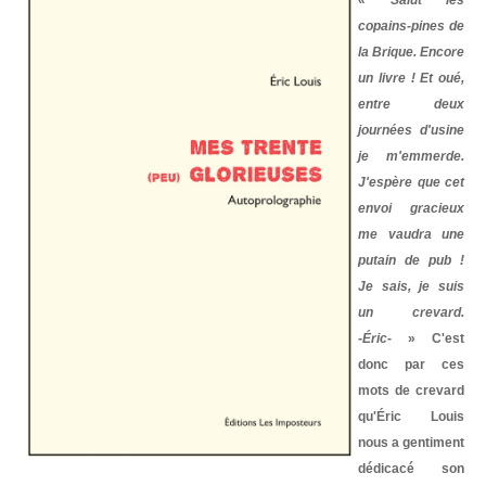
«
Salut les
Politicaille
copains-pines de
Répressions
la Brique. Encore
un livre ! Et oué,
Dessins
entre deux
journées d'usine
Poètes, vos papiers !
je m'emmerde.
J'espère que cet
Droit à la ville
envoi gracieux
Briquette
me vaudra une
putain de pub !
NUMÉROS
Je sais, je suis
un crevard.
ABONNEZ-VOUS
-Éric-
» C'est
donc par ces
POINTS DE VENTE
mots de crevard
qu'Éric Louis
LA BRIQUE ?
nous a gentiment
CONTACTS
dédicacé son