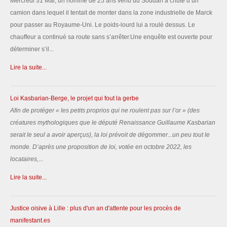
Mercredi 31 Mai, un homme de 25 ans venu du Soudan a chuté d’un
camion dans lequel il tentait de monter dans la zone industrielle de Marck
pour passer au Royaume-Uni. Le poids-lourd lui a roulé dessus. Le
chauffeur a continué sa route sans s’arrêter.Une enquête est ouverte pour
déterminer s’il...
Lire la suite...
Loi Kasbarian-Berge, le projet qui fout la gerbe
Afin de protéger «
les petits proprios qui ne roulent pas sur l’or
» (des
créatures mythologiques que le député Renaissance Guillaume Kasbarian
serait le seul a avoir aperçus), la loi prévoit de dégommer...un peu tout le
monde.
D’après une proposition de loi, votée en octobre 2022, les
locataires,
...
Lire la suite...
Justice oisive à Lille : plus d'un an d'attente pour les procès de
manifestant.es