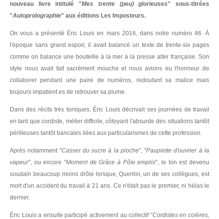
nouveau livre intitulé "
Mes trente (peu) glorieuses
" sous-titrées
"
Autoprolographie
" aux éditions Les Imposteurs.
On vous a présenté Éric Louis en mars 2016, dans notre numéro 46. À
l'époque sans grand espoir, il avait balancé un texte de trente-six pages
comme on balance une bouteille à la mer à la presse alter française. Son
style nous avait fait sacrément mouche et nous avions eu l'honneur de
collaborer pendant une paire de numéros, redoutant sa malice mais
toujours impatient.es de retrouver sa plume.
Dans des récits très toniques, Éric Louis décrivait ses journées de travail
en tant que cordiste, métier difficile, côtoyant l'absurde des situations tantôt
périlleuses tantôt bancales liées aux particularismes de cette profession.
Après notamment "
Casser du sucre à la pioche
", "
Paupiette d'ouvrier à la
vapeur
", ou encore "
Moment de Grâce à Pôle emploi
", le ton est devenu
soudain beaucoup moins drôle lorsque, Quentin, un de ses collègues, est
mort d'un accident du travail à 21 ans. Ce n'était pas le premier, ni hélas le
dernier.
Éric Louis a ensuite participé activement au collectif "
Cordistes en colères,