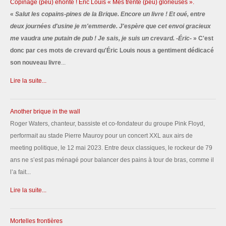
Copinage (peu) éhonté ! Éric Louis « Mes trente (peu) glorieuses ».
«
Salut les copains-pines de la Brique. Encore un livre ! Et oué, entre
deux journées d'usine je m'emmerde. J'espère que cet envoi gracieux
me vaudra une putain de pub ! Je sais, je suis un crevard. -Éric-
» C'est
donc par ces mots de crevard qu'Éric Louis nous a gentiment dédicacé
son nouveau livre
...
Lire la suite...
Another brique in the wall
Roger Waters, chanteur, bassiste et co-fondateur du groupe Pink Floyd,
performait au stade Pierre Mauroy pour un concert XXL aux airs de
meeting politique, le 12 mai 2023. Entre deux classiques, le rockeur de 79
ans ne s’est pas ménagé pour balancer des pains à tour de bras, comme il
l’a fait...
Lire la suite...
Mortelles frontières