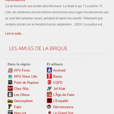
manifestant.es
Ça se bouscule aux portes des tribunaux. La faute à qui ? La police ! À
Lille, de nombreux procès bidons sont prévus pour juger les personnes qui
se sont fait ramasser avant, pendant et après les manifs. Tellement que
certains procès ne se tiendront qu'en septembre... 2024 ! La justice est...
Lire la suite...
LES
AMI.ES DE LA BRIQUE
Dans la région
Et ailleurs
APU Fives
Acrimed
APU Vieux Lille
Basta
Point de Rupture
CQFD
Chez Rita
Jef Klak
Les
Olieux
L'Âge de Faire
Demosphere
L'Empaillé
Fakir
Décroissance
Hors-sol
Le Grand Soir