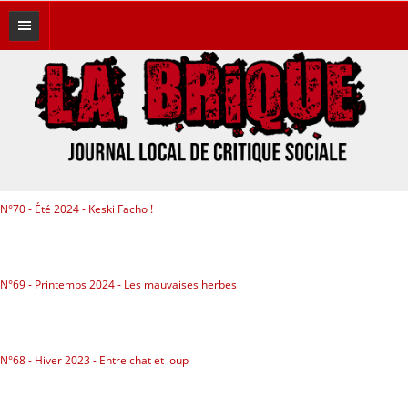
A LA UNE
THÉMATIQUES
Brique Brother
Éditos
N°70 - Été 2024 - Keski Facho !
Féminismes
Histoires du bocal
N°69 - Printemps 2024 - Les mauvaises herbes
Hors Canard
Immigration
N°68 - Hiver 2023 - Entre chat et loup
Lutte des classes