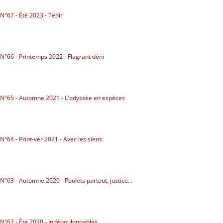
Politicaille
N°67 - Été 2023 - Tenir
Répressions
Dessins
N°66 - Printemps 2022 - Flagrant déni
Poètes, vos papiers !
Droit à la ville
N°65 - Automne 2021 - L'odyssée en espèces
Briquette
NUMÉROS
N°64 - Print-ver 2021 - Avec les siens
ABONNEZ-VOUS
POINTS DE VENTE
N°63 - Automne 2020 - Poulets partout, justice...
LA BRIQUE ?
CONTACTS
N°62 - Été 2020 - Indéboulonnables