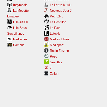
Indymedia
La Lettre à Lulu
La Mouette
Nouveau Jour J
Enragée
Petit ZPL
Lille 43000
Le Postillon
Lille Sous
Le Ravi
Surveillance
Lutopik
Medias Libres
Mediacités
Campus
Mediapart
Radio Zinzine
Rezo
Seenthis
Z
Zelium