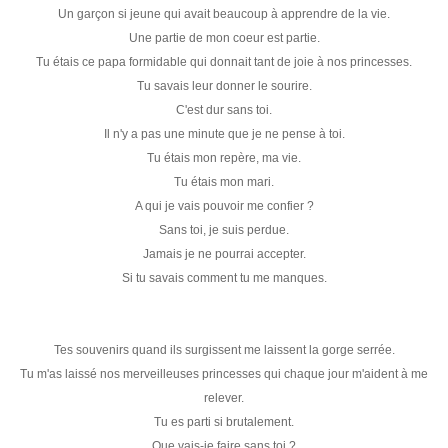
Un garçon si jeune qui avait beaucoup à apprendre de la vie.
Une partie de mon coeur est partie.
Tu étais ce papa formidable qui donnait tant de joie à nos princesses.
Tu savais leur donner le sourire.
C'est dur sans toi.
Il n'y a pas une minute que je ne pense à toi.
Tu étais mon repère, ma vie.
Tu étais mon mari.
A qui je vais pouvoir me confier ?
Sans toi, je suis perdue.
Jamais je ne pourrai accepter.
Si tu savais comment tu me manques.
Tes souvenirs quand ils surgissent me laissent la gorge serrée.
Tu m'as laissé nos merveilleuses princesses qui chaque jour m'aident à me
relever.
Tu es parti si brutalement.
Que vais-je faire sans toi ?