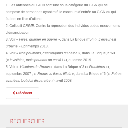
1. Les antennes du GIGN sont une sous-catégorie du GIGN qui se
compose de personnes ayant raté le concours d’entrée au GIGN ou qui
étaient en liste d’attente.
2. Collectif
CRIME
: Contre la répression des individus et des mouvements
d'émancipation.
3. Voir «
Fives, quartier en guerre
», dans La Brique n°54 («
L’erreur est
urbaine
»), printemps 2018.
4. Voir «
Nos poumons, c'est toujours du béton
», dans La Brique, n°60
(«
Invisibles, mais pourtant on est là !
»), automne 2019
5. Voir «
Histoires de Rroms
», dans La Brique n°3 («
Frontières
»),
septembre 2007 ; «
Rroms, le fiasco lillois
», dans La Brique n°6 («
Poires
avariées, tout doit disparaître
»), avril 2008
Précédent
RECHERCHER