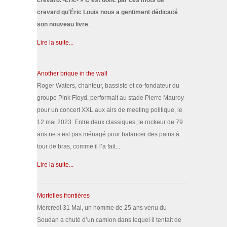
crevard. -Éric-
» C'est donc par ces mots de
crevard qu'Éric Louis nous a gentiment dédicacé
son nouveau livre
...
Lire la suite...
Another brique in the wall
Roger Waters, chanteur, bassiste et co-fondateur du
groupe Pink Floyd, performait au stade Pierre Mauroy
pour un concert XXL aux airs de meeting politique, le
12 mai 2023. Entre deux classiques, le rockeur de 79
ans ne s’est pas ménagé pour balancer des pains à
tour de bras, comme il l’a fait...
Lire la suite...
Mortelles frontières
Mercredi 31 Mai, un homme de 25 ans venu du
Soudan a chuté d’un camion dans lequel il tentait de