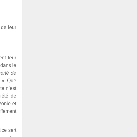
 de leur
ent leur
 dans le
berté de
». Que
te n’est
ciété de
zonie et
uffement
ice sert