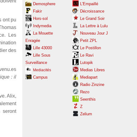
 doivent
Demosphere
L'Empaillé
Fakir
Décroissance
Hors-sol
Le Grand Soir
s ont pu
Indymedia
La Lettre à Lulu
. Thomas
La Mouette
Nouveau Jour J
ce. Les
Enragée
Petit ZPL
mination
Lille 43000
Le Postillon
dier des
Lille Sous
Le Ravi
Surveillance
Lutopik
évenu.es
Medias Libres
Mediacités
que : il
Campus
Mediapart
Radio Zinzine
Rezo
e. Alix,
Seenthis
galement
Z
s seront
Zelium