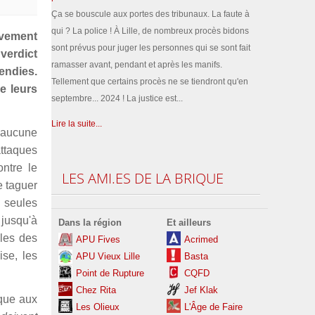
Ça se bouscule aux portes des tribunaux. La faute à
qui ? La police ! À Lille, de nombreux procès bidons
uvement
sont prévus pour juger les personnes qui se sont fait
verdict
ramasser avant, pendant et après les manifs.
endies.
Tellement que certains procès ne se tiendront qu'en
e leurs
septembre... 2024 ! La justice est...
Lire la suite...
r aucune
attaques
ntre le
LES
AMI.ES DE LA BRIQUE
e taguer
s seules
 jusqu'à
Dans la région
Et ailleurs
lles des
APU Fives
Acrimed
ise, les
APU Vieux Lille
Basta
Point de Rupture
CQFD
Chez Rita
Jef Klak
ique aux
Les
Olieux
L'Âge de Faire