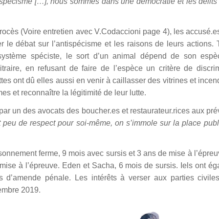
 spécisme […], nous sommes dans une démocratie et les délits
 procès (Voire entretien avec V.Codaccioni page 4), les accusé.e
er le débat sur l’antispécisme et les raisons de leurs actions
 système spéciste, le sort d’un animal dépend de son espè
bitraire, en refusant de faire de l’espèce un critère de discri
tes ont dû elles aussi en venir à caillasser des vitrines et incen
 et reconnaître la légitimité de leur lutte.
 par un des avocats des boucher.es et restaurateur.rices aux pr
t peu de respect pour soi-même, on s’immole sur la place publi
nnement ferme, 9 mois avec sursis et 3 ans de mise à l’épreuv
mise à l’épreuve. Eden et Sacha, 6 mois de sursis. Iels ont é
s d’amende pénale. Les intérêts à verser aux parties civile
cembre 2019.