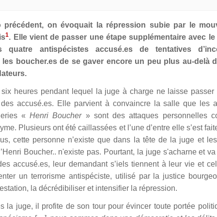
 précédent, on évoquait la répression subie par le mo
1
is
. Elle vient de passer une étape supplémentaire avec le 
quatre antispécistes accusé.es de tentatives d’inc
 les boucher.es de se gaver encore un peu plus au-delà d
ateurs.
 six heures pendant lequel la juge à charge ne laisse passe
t des accusé.es. Elle parvient à convaincre la salle que les 
heries «
Henri Boucher
» sont des attaques personnelles co
e. Plusieurs ont été caillassées et l’une d’entre elle s’est fait
s, cette personne n’existe que dans la tête de la juge et le
u’Henri Boucher.. n'existe pas. Pourtant, la juge s'acharne et va
des accusé.es, leur demandant s’iels tiennent à leur vie et ce
er un terrorisme antispéciste, utilisé par la justice bourgeo
station, la décrédibiliser et intensifier la répression.
la juge, il profite de son tour pour évincer toute portée polit