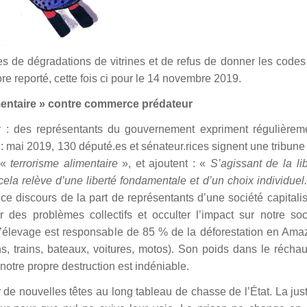
es de dégradations de vitrines et de refus de donner les codes
ore reporté, cette fois ci pour le 14 novembre 2019.
mentaire » contre commerce prédateur
ier : des représentants du gouvernement expriment régulièrem
: mai 2019, 130 député.es et sénateur.rices signent une tribune
 «
terrorisme alimentaire
», et ajoutent : «
S’agissant de la li
 cela relève d’une liberté fondamentale et d’un choix individuel.
 ce discours de la part de représentants d’une société capitalis
r des problèmes collectifs et occulter l’impact sur notre so
fet l’élevage est responsable de 85 % de la déforestation en Ama
ns, trains, bateaux, voitures, motos). Son poids dans le récha
 notre propre destruction est indéniable.
 de nouvelles têtes au long tableau de chasse de l’État. La just