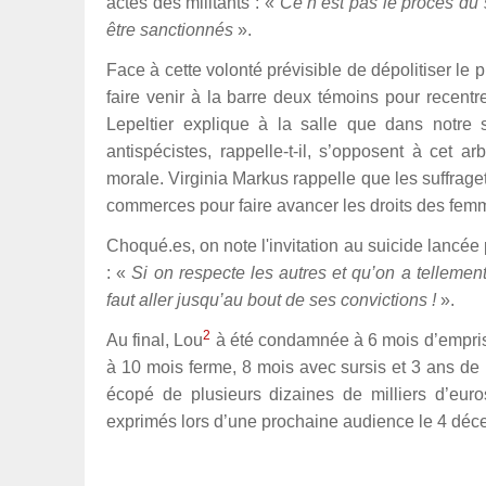
actes des militants : «
Ce n’est pas le procès du
être sanctionnés
».
Face à cette volonté prévisible de dépolitiser le
faire venir à la barre deux témoins pour recentr
Lepeltier explique à la salle que dans notre
antispécistes, rappelle-t-il, s’opposent à cet ar
morale. Virginia Markus rappelle que les suffraget
commerces pour faire avancer les droits des femmes
Choqué.es, on note l'invitation au suicide lancée
: «
Si on respecte les autres et qu’on a tellemen
faut aller jusqu’au bout de ses convictions !
».
2
Au final, Lou
à été condamnée à 6 mois d’empriso
à 10 mois ferme, 8 mois avec sursis et 3 ans de 
écopé de plusieurs dizaines de milliers d’euro
exprimés lors d’une prochaine audience le 4 dé