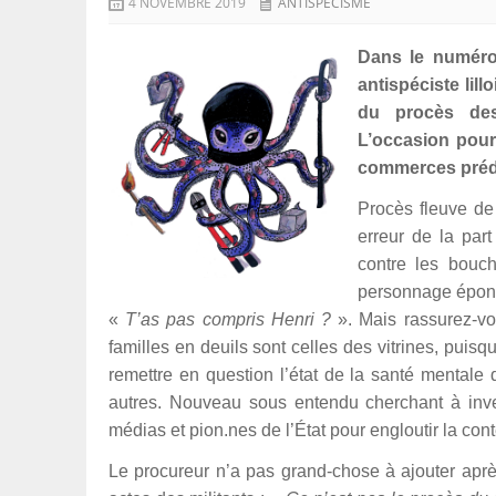
4 NOVEMBRE 2019
ANTISPÉCISME
Dans le numéro
antispéciste lillo
du procès des 
L’occasion pour
commerces préd
Procès fleuve de
erreur de la par
contre les bouc
personnage éponym
«
T’as pas compris Henri ?
». Mais rassurez-vou
familles en deuils sont celles des vitrines, puisq
remettre en question l’état de la santé mentale 
autres. Nouveau sous entendu cherchant à invent
médias et pion.nes de l’État pour engloutir la conte
Le procureur n’a pas grand-chose à ajouter après 