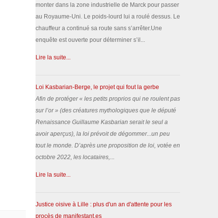
monter dans la zone industrielle de Marck pour passer
au Royaume-Uni. Le poids-lourd lui a roulé dessus. Le
chauffeur a continué sa route sans s’arrêter.Une
enquête est ouverte pour déterminer s’il...
Lire la suite...
Loi Kasbarian-Berge, le projet qui fout la gerbe
Afin de protéger «
les petits proprios qui ne roulent pas
sur l’or
» (des créatures mythologiques que le député
Renaissance Guillaume Kasbarian serait le seul a
avoir aperçus), la loi prévoit de dégommer...un peu
tout le monde.
D’après une proposition de loi, votée en
octobre 2022, les locataires,
...
Lire la suite...
Justice oisive à Lille : plus d'un an d'attente pour les
procès de manifestant.es