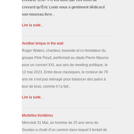
crevard. -Éric-
» C'est donc par ces mots de
crevard qu'Éric Louis nous a gentiment dédicacé
son nouveau livre
...
Lire la suite...
Another brique in the wall
Roger Waters, chanteur, bassiste et co-fondateur du
groupe Pink Floyd, performait au stade Pierre Mauroy
pour un concert XXL aux airs de meeting politique, le
12 mai 2023. Entre deux classiques, le rockeur de 79
ans ne s’est pas ménagé pour balancer des pains à
tour de bras, comme il l’a fait...
Lire la suite...
Mortelles frontières
Mercredi 31 Mai, un homme de 25 ans venu du
Soudan a chuté d’un camion dans lequel il tentait de