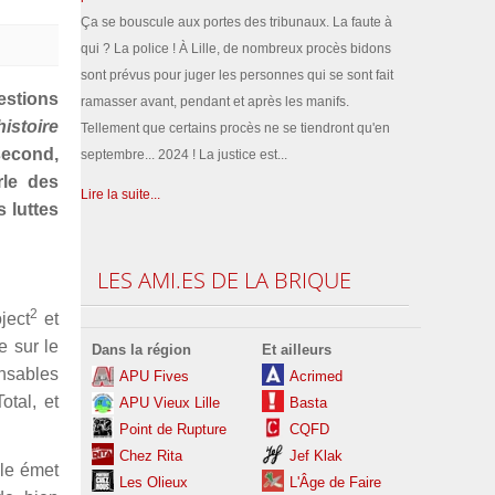
Ça se bouscule aux portes des tribunaux. La faute à
qui ? La police ! À Lille, de nombreux procès bidons
sont prévus pour juger les personnes qui se sont fait
estions
ramasser avant, pendant et après les manifs.
istoire
Tellement que certains procès ne se tiendront qu'en
second,
septembre... 2024 ! La justice est...
rle des
Lire la suite...
s luttes
LES
AMI.ES DE LA BRIQUE
2
ject
et
e sur le
Dans la région
Et ailleurs
onsables
APU Fives
Acrimed
tal, et
APU Vieux Lille
Basta
Point de Rupture
CQFD
Chez Rita
Jef Klak
lle émet
Les
Olieux
L'Âge de Faire