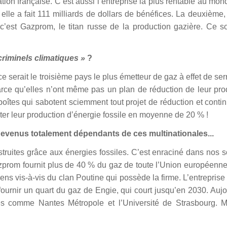
ion française. C’est aussi l’entreprise la plus rentable au mon
le a fait 111 milliards de dollars de bénéfices. La deuxième, 
’est Gazprom, le titan russe de la production gazière. Ce so
criminels climatiques »
?
ce serait le troisième pays le plus émetteur de gaz à effet de serr
parce qu’elles n’ont même pas un plan de réduction de leur pro
oîtes qui sabotent sciemment tout projet de réduction et conti
nter leur production d’énergie fossile en moyenne de 20 % !
evenus totalement dépendants de ces multinationales...
truites grâce aux énergies fossiles. C’est enraciné dans nos s
azprom fournit plus de 40 % du gaz de toute l’Union européenn
s vis-à-vis du clan Poutine qui possède la firme. L’entreprise
fournir un quart du gaz de Engie, qui court jusqu’en 2030. Aujo
ises comme Nantes Métropole et l’Université de Strasbourg. 