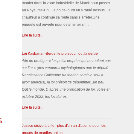
monter dans la zone industrielle de Marck pour passer
au Royaume-Uni. Le poids-lourd lui a roulé dessus. Le
chauffeur a continué sa route sans s’arrêter.Une
enquête est ouverte pour déterminer s’il...
Lire la suite...
Loi Kasbarian-Berge, le projet qui fout la gerbe
Afin de protéger «
les petits proprios qui ne roulent pas
sur l’or
» (des créatures mythologiques que le député
Renaissance Guillaume Kasbarian serait le seul a
avoir aperçus), la loi prévoit de dégommer...un peu
tout le monde.
D’après une proposition de loi, votée en
octobre 2022, les locataires,
...
Lire la suite...
s
Justice oisive à Lille : plus d'un an d'attente pour les
procès de manifestant.es