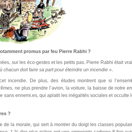
notamment promus par feu Pierre Rabhi ?
nées, sur les éco-gestes et les petits pas. Pierre Rabhi était vra
ù chacun doit faire sa part pour éteindre un incendie »
.
 cet incendie. De plus, des études montrent que si l’ensem
rêmes, ne plus prendre l’avion, la voiture, la baisse de notre e
sans ennemi.es, qui aplatit les inégalités sociales et occulte l
res ?
e de la morale, qui sert à montrer du doigt les classes populai
ance, 1 % des plus riches ont une empreinte carbone 8 fois su