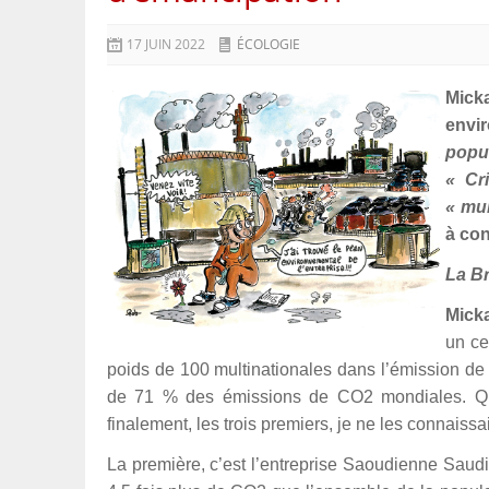
17 JUIN 2022
ÉCOLOGIE
Micka
envi
popul
« Cr
« mul
à con
La B
Micka
un ce
poids de 100 multinationales dans l’émission de 
de 71 % des émissions de CO2 mondiales. Quand
finalement, les trois premiers, je ne les connaissa
La première, c’est l’entreprise Saoudienne Saudi