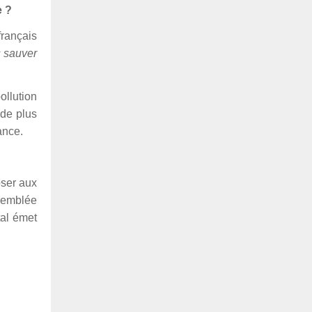
e ?
français
 sauver
ollution
 de plus
ance.
oser aux
ssemblée
tal émet