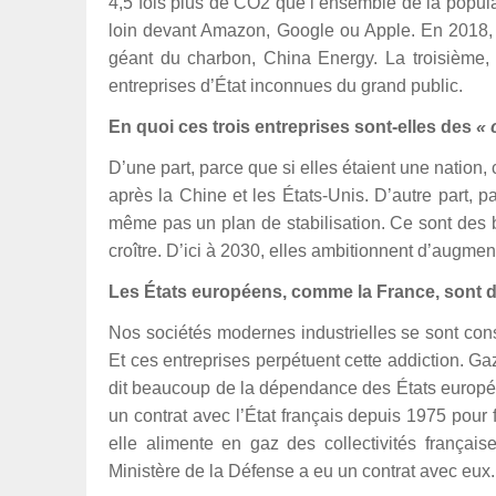
4,5 fois plus de CO2 que l’ensemble de la populat
loin devant Amazon, Google ou Apple. En 2018, el
géant du charbon, China Energy. La troisième, c
entreprises d’État inconnues du grand public.
En quoi ces trois entreprises sont-elles des
« 
D’une part, parce que si elles étaient une nation, 
après la Chine et les États-Unis. D’autre part, 
même pas un plan de stabilisation. Ce sont des b
croître. D’ici à 2030, elles ambitionnent d’augme
Les États européens, comme la France, sont d
Nos sociétés modernes industrielles se sont cons
Et ces entreprises perpétuent cette addiction. G
dit beaucoup de la dépendance des États européen
un contrat avec l’État français depuis 1975 pour 
elle alimente en gaz des collectivités frança
Ministère de la Défense a eu un contrat avec eux.