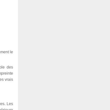
iment le
ble des
mpreinte
es vrais
res. Les
périeure