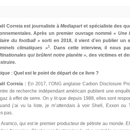
ël Correia est journaliste à
Mediapart
et spécialiste des qu
ronnementales. Après un premier ouvrage nommé
« Une h
aire du football »
sorti en 2018, il vient d’en publier un 
1
iminels climatiques »
. Dans cette interview, il nous pa
tinationales qui brûlent notre planète »
, des victimes et de
struire.
rique
: Quel est le point de départ de ce livre ?
ël Correia :
En 2017, l’ONG anglaise Carbon Disclosure Pro
ntre de recherche indépendant américain publient une enquêt
gaz à effet de serre. On y lit que depuis 1988, elles sont resp
 j’ai vu la liste, je m’attendais à voir Shell, Exxon ou To
is pas.
 Aramco, qui est le premier producteur de pétrole au monde. E