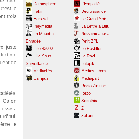
de, bien
Demosphere
L'Empaillé
c’est le
Fakir
Décroissance
nt trois
Hors-sol
Le Grand Soir
Indymedia
La Lettre à Lulu
La Mouette
Nouveau Jour J
Enragée
Petit ZPL
e, juste
Lille 43000
Le Postillon
duction,
Lille Sous
Le Ravi
nuent de
Surveillance
Lutopik
Medias Libres
Mediacités
Campus
Mediapart
Radio Zinzine
ociétés.
Rezo
e. Ça en
Seenthis
Z
 russe a
Zelium
urd’hui,
Même le