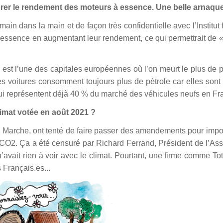
orer le rendement des moteurs à essence. Une belle arnaqu
ain dans la main et de façon très confidentielle avec l’Institut 
à essence en augmentant leur rendement, ce qui permettrait de
«
s est l’une des capitales européennes où l’on meurt le plus de p
s voitures consomment toujours plus de pétrole car elles sont
ui représentent déjà 40 % du marché des véhicules neufs en Fr
limat votée en août 2021 ?
n Marche, ont tenté de faire passer des amendements pour imp
 CO2. Ça a été censuré par Richard Ferrand, Président de l’A
n’avait rien à voir avec le climat. Pourtant, une firme comme To
Français.es...