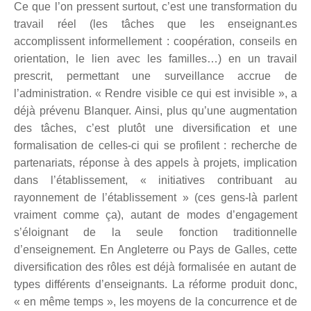
Ce que l’on pressent surtout, c’est une transformation du
travail réel (les tâches que les enseignant.es
accomplissent informellement : coopération, conseils en
orientation, le lien avec les familles…
)
en un travail
prescrit,
permettant une
surveillance accrue de
l’administration. «
R
endre visible ce qui est invisible »,
a
déjà prévenu
Blanquer.
Ainsi, plus qu’une augmentation
des tâches, c’est
plutôt
une
diversification et une
formalisation
de
celles-ci
qui se profile
nt
: recherche de
partenariats,
r
éponse à des appels à projets, implication
dans l’établissement,
« initiatives contribuant au
rayonnement de l’établissement »
(ces gens-là parlent
vraiment comme ça),
autant de modes d’engagement
s’éloignant
de la seule fonction traditionnelle
d’enseignement.
E
n Angleterre
ou Pays de Galles
,
cette
diversification des rôles est
déjà
formalisée en autant de
types différents d’enseignants.
L
a réforme produit donc,
« en même temps », les moyens de la concurrence et de