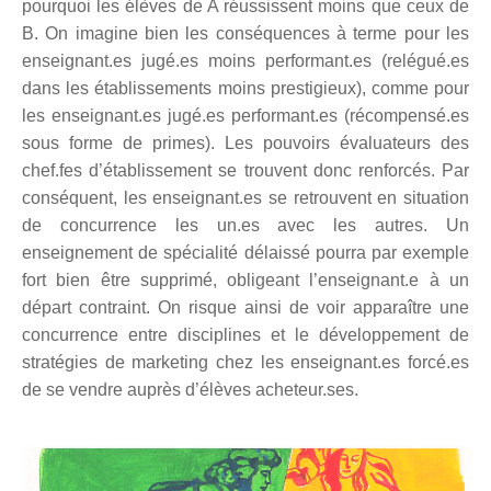
pourquoi les élèves de A réussissent moins que ceux de
B. On
imagine bien les
conséquences
à terme
pour les
enseignant.
e
s jugé.
e
s moins performant.
e
s (relégué.
e
s
dans les établissements moins prestigieux), comme pour
les enseignant.
e
s jugé.
e
s performant.
e
s (récompensé.
e
s
sous forme de primes). Les pouvoirs évaluateurs des
chef.
fe
s d’établissement
se trouvent donc renforcés.
Par
conséquent,
les enseignant.
e
s
se retrouvent
en situation
de concurrence les un.
e
s avec les autres.
U
n
enseignement de spécialité délaissé
pourra par exemple
fort bien
être supprimé,
obligeant
l’enseignant.
e
à
un
départ contraint.
On risque
ainsi
de
voir apparaître
une
concurrence entre disciplines et le développement de
stratégies de marketing
chez les enseignant.
e
s
forcé.es
de se vendre auprès d’
élèves acheteur.ses.