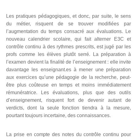
Les pratiques pédagogiques, et donc, par suite, le sens
du métier, risquent de se trouver
modifiées par
l’augmentation du temps consacré aux évaluations.
L
e
nouveau
calendrier
scolaire
, qui fait alterner E3C et
contrôle continu à des rythmes prescrits,
est jugé par
les
profs comme les élèves
plutôt
serré.
L
a préparation à
l’examen
de
vient
la finalité de l’enseignement :
elle
invite
davantage les enseignant.
e
s à mener une préparation
aux exercices qu’une pédagogie de la recherche, peut-
être plus coûteuse en temps et moins immédiatement
rémunératrice.
Les évaluations, plus que des outils
d’enseignement, risquent fort de devenir autant de
verdicts,
dont la seule fonction
tiendra
à
la mesure,
pourtant
toujours incertaine,
de
s
connaissances.
L
a prise en compte des notes du contrôle continu pour