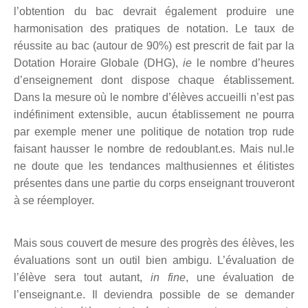
l’obtention du bac devrait également produire une
harmonisation des pratiques de notation.
L
e taux de
réussite au bac (autour de 90%)
est
prescrit de fait par la
Dotation Horaire Globale (DHG),
ie
le nombre d’heures
d’enseignement dont dispose chaque établissement.
D
ans la mesure où le nombre d’élèves accueil
li
n’est pas
indéfiniment extensible, aucun établissement ne pourra
par exemple mener une politique de notation trop rude
faisant hausser le nombre de redoublant.
e
s.
Mais nul.le
ne doute que
l
es tendances malthusiennes et élitistes
présentes
dans une
partie du
corps
enseignant
trouveront
à se réemployer.
Mais
sous couvert de mesure des
progrès des élèves, les
évaluations sont un outil bien ambigu.
L
’évaluation de
l’élève s
era tout autant
,
in fine
, une évaluation de
l’enseignant.
e.
I
l deviendra possible de se demander