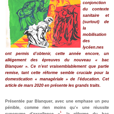
Politicaille
conjonction
du
contexte
Répressions
sanitaire
et
(surtout) de
Dessins
la
Poètes, vos papiers !
mobilisation
des
Droit à la ville
lycéen.nes
ont permis
d’obtenir, cette année encore, un
Briquette
allégement des épreuves du nouveau « bac
Blanquer ».
Ce n’est vraisemblablement que partie
NUMÉROS
remise,
tant
cette réforme
semble cruciale pour
la
ABONNEZ-VOUS
domestication
« managériale » de l’éducation.
Cet
article de mars 2020 en présente les grands traits.
POINTS DE VENTE
LA BRIQUE ?
Présentée par
Blanquer
,
avec
une
emphase
un peu
pénible
,
comme
rien moins qu’
« une réussite
CONTACTS
1
synonyme d’excellence »
,
l
a réforme du bac