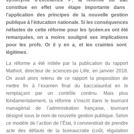
constitue
en effet
une étape
importante
dans
l’application des principes de la nouvelle gestion
publique à l’éducation nationale.
S
i
les conséquences
néfastes de cette réforme
pour les
lycéen.es
ont été
remarquées
,
on a moins souligné
s
es implications
pour les profs.
O
r i
l y en a, et les craintes sont
légitimes.
La réforme a été initiée par la publication du rapport
Mathiot, directeur de
sciences-po
Lille, en janvier 2018.
On avait alors retenu de ce rapp
o
rt
la proposition de
mettre fin à l’examen final du baccalauréat en le
remplaçant par un contrôle continu. Mais
plus
fondamentalement,
l
a réforme s’inscrit dans le tournant
managérial de l’administration française,
tournant
désigné sous le nom de
nouvelle gestion publique.
Selon
ce modèle de l’action de l’État, il
conviendrait de prendre
acte des défauts de la bureaucratie (coût, régulation