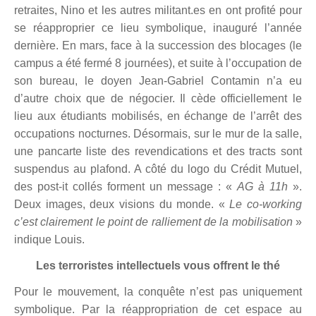
retraites, Nino et les autres militant.es en ont profité pour
se réapproprier ce lieu symbolique, inauguré l’année
derni
è
re. En mars, face à la succession des blocages (le
campus a été
ferm
é 8 journé
es),
et suite à l’occupation de
son bureau, le doyen Jean-Gabriel Contamin n’a eu
d’autre choix que de né
gocier. Il cè
de officiellement le
lieu aux étudiants mobilisé
s, en
échange de l’arrêt des
occupations nocturnes. Désormais, sur le mur de la salle,
une pancarte liste des revendications et des tracts sont
suspendus au plafond. A côté du logo du Crédit Mutuel,
des post-it collés forment un message : «
AG
à 11h
».
Deux images, deux visions du monde. «
Le co-working
c
’est clairement le point de ralliement de la mobilisation
»
indique Louis.
Les terroristes intellectuels vous offrent le th
é
Pour le mouvement, la conquête n’est pas uniquement
symbolique. Par la réappropriation de cet espace au