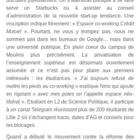
discutent joyeusement. On s’attendrait presque à se faire
servir un Starbucks ou à assister au conseil
d’administration de la nouvelle start-up tendance. Une
inscription indique fi
è
rement : «
Espace co-working Cr
édit
Mutuel
». Pourtant, ne vous y trompez pas, nous ne
sommes pas dans les bureaux de Google… mais dans
une université publique. En plein coeur du campus de
Moulins plus précisément. La privatisation de
l’enseignement supérieur est désormais ouvertement
assumée et ce n’est pas pour plaire aux premiers
intéressés : les é
tudiant.es.
«
J’ai toujours refusé de
mettre les pieds au co-working »
explique Nino qui ajoute
en rigolant «
avec mes potes on l’appelle espace néo-
libéral
». Etudiant en L2 de Science Politique, il participe
à
un canal Telegram r
éunissant plus de 200 étudiants de
Lille 2 o
ù
s’é
changent tracts, dates d
’AG et conseils pour
les blocage
s.
Quand a dé
but
é le mouvement contre la réforme des