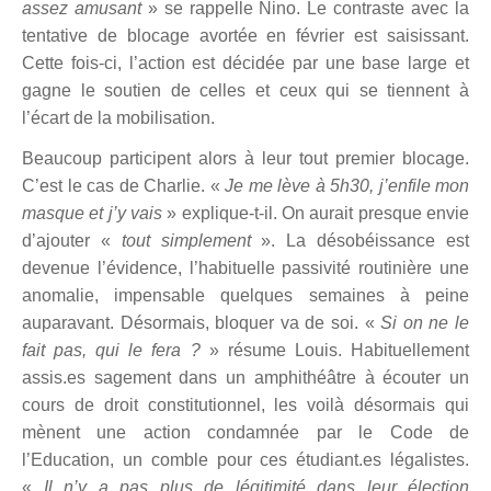
assez amusant
»
se rappelle Nino. Le contraste avec la
tentative de blocage avorté
e en f
évrier est saisissant.
Cette fois-ci, l’action est dé
cid
ée par une base large et
gagne le soutien de celles et ceux qui se tiennent à
l’écart de la mobilisation.
Beaucoup participent alors à leur tout premier blocage.
C’est le cas de Charlie. «
Je me l
è
ve
à 5h30, j’enfile mon
masque et j’y vais
»
explique-t-il. On aurait presque envie
d’ajouter «
tout simplement
»
. La d
é
sob
éissance est
devenue l’évidence, l’habituelle passivité
routini
è
re une
anomalie, impensable quelques semaines à peine
auparavant. Désormais, bloquer va de soi. «
Si on ne le
fait pas, qui le fera ?
»
résume Louis. Habituellement
assis.es sagement dans un amphithéâtre à écouter un
cours de droit constitutionnel, les voilà désormais qui
m
è
nent une action condamnée par le Code de
l’Education, un comble pour ces étudiant.es lé
galistes.
«
Il n
’y a pas plus de légitimité dans leur élection