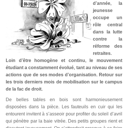
Politicaille
d
’ann
ée, la
jeunesse
Répressions
occupe un
r
ô
le central
Dessins
dans la lutte
Poètes, vos papiers !
contre la
réforme des
Droit à la ville
retraites.
Loin d’ê
tre homog
è
ne et continu, le mouvement
Briquette
étudiant a constamment é
volu
é, tant au niveau de ses
NUMÉROS
actions que de ses modes
d’organisation. Retour sur
les trois derniers mois de mobilisation sur le campus
ABONNEZ-VOUS
de la fac de droit
.
POINTS DE VENTE
De belles tables en bois sont harmonieusement
disposées dans la pi
è
ce. Les fauteuils en cuir qui les
LA BRIQUE ?
entourent invitent à s’asseoir pour profiter du soleil d’avril
qui pén
è
tre par la baie vitrée. Des petits groupes rient et
CONTACTS