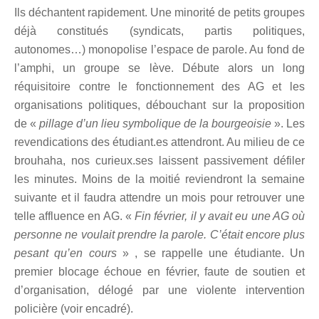
Ils déchantent rapidement. Une minorité de petits groupes
déjà constitués (syndicats, partis politiques,
autonomes…) monopolise l’espace de parole. Au fond de
l’amphi, un groupe se l
ève.
Dé
bute
alors u
n long
r
équisitoire contre le fonctionnement des AG et les
organisations politiques, débouchant sur la proposition
de «
pillage d’un lieu symbolique de la bourgeoisie
». Les
revendications des étudiant.es attendront. Au milieu de ce
brouhaha, nos curieux.ses laissent passivement défiler
les minutes. Moins de la moitié reviendront la semaine
suivante et il faudra attendre un mois pour retrouver une
telle affluence en AG. «
Fin février, il y avait eu une AG o
ù
personne ne voulait prendre la parole. C’était encore plus
pesant qu’en cours
»
, se rappelle une é
tudiante. Un
premier bloc
age échoue en février, faute de soutien et
d’organisation, délogé par une violente intervention
polici
è
re (voir encadré).