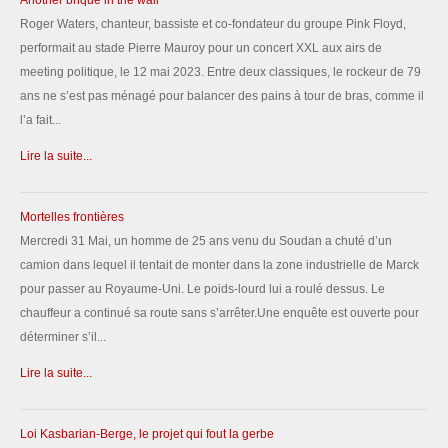
Another brique in the wall
Roger Waters, chanteur, bassiste et co-fondateur du groupe Pink Floyd,
performait au stade Pierre Mauroy pour un concert XXL aux airs de
meeting politique, le 12 mai 2023. Entre deux classiques, le rockeur de 79
ans ne s’est pas ménagé pour balancer des pains à tour de bras, comme il
l’a fait...
Lire la suite...
Mortelles frontières
Mercredi 31 Mai, un homme de 25 ans venu du Soudan a chuté d’un
camion dans lequel il tentait de monter dans la zone industrielle de Marck
pour passer au Royaume-Uni. Le poids-lourd lui a roulé dessus. Le
chauffeur a continué sa route sans s’arrêter.Une enquête est ouverte pour
déterminer s’il...
Lire la suite...
Loi Kasbarian-Berge, le projet qui fout la gerbe