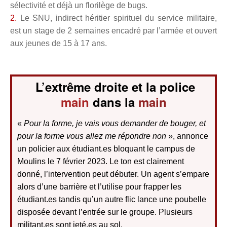
sélectivité et déjà un floril
è
ge de bugs.
2.
Le SNU, indirect héritier spirituel du service militaire,
est un stage de 2 semaines encadré par l’armée et ouvert
aux jeunes de 15 à
17 ans.
L’extrême droite et la police
main
dans la
main
«
Pour la forme, je vais vous demander de bouger, et
pour la forme vous allez me répondre non
», annonce
un policier aux étudiant.es bloquant le campus de
Moulins le 7 février 2023. Le ton est clairement
donné, l’intervention peut débuter. U
n agent s
’
empare
alors d’une barri
è
re et l’utilise pour frapper les
étudiant.es tandis qu’un autre flic lance une poubelle
disposée devant l’
entr
ée sur le groupe. Plusieurs
militant.es sont jeté.es au sol.