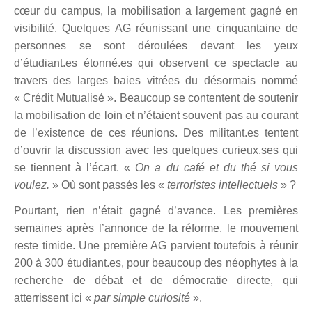
cœur du campus, la mobilisation a largement gagné
en
visibilit
é. Quelques AG réunissant une cinquantaine de
personnes se sont déroulées devant les yeux
d’é
tudiant.es
étonné.es qui observent ce spectacle au
travers des larges baies vitrées du désormais nommé
«
Cr
é
dit Mutualis
é ». Beaucoup se contentent de soutenir
la mobilisation de loin et n’étaient souvent pas au courant
de l’existence de ces réunions. Des militant.es tentent
d’ouvrir la discussion avec les quelques curieux.ses qui
se tiennent à l’écart. «
On a du café et du thé si vous
voulez.
»
O
ù
sont passés les «
terroristes intellectuels
»
?
Pourtant, rien n’était gagné d’avance. Les premi
è
res
semaines apr
è
s l’annonce de la réforme, le mouvement
reste timide. Une premi
è
re AG parvient
toutefois à réunir
200 à 300 étudiant.es, pour beaucoup des né
ophytes
à la
recherche de débat et de démocratie directe, qui
atterrissent ici «
par simple curiosit
é
».