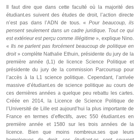
Il faut dire que dans cette faculté o
ù
la majorité des
étudiant.es suivent des études de droit, l’action directe
n’est pas dans l’ADN de tous. «
Pour beaucoup, ils
pensent seulement dans un cadre juridique. Tout ce qui
est extérieur est perçu comme illégitime
», explique Nino.
«
Ils ne parlent pas forcément beaucoup de politique en
droit
» complè
te Nathalie Ethuin, pr
ésidente du jury de la
premi
ère ann
ée (L1) de licence Science Politique et
présidente du jury de la commission Parcoursup pour
l’
accè
s à la L1 science politique. Cependant, l’
arriv
ée
massive d’étudiant.es de science politique au cours de
ces derni
è
res années a quelque peu rebattu les cartes.
Créée en 2014, la Licence de Science Politique de
l’Université de Lille est aujourd’hui la plus importante de
France en termes d’effectifs, avec 550 étudiant.es en
premi
ère ann
ée et 1580 sur les trois années de la
licence. Bien que moins nombreux.ses que leurs
homologues de droit, ces étudiant.es sont souvent