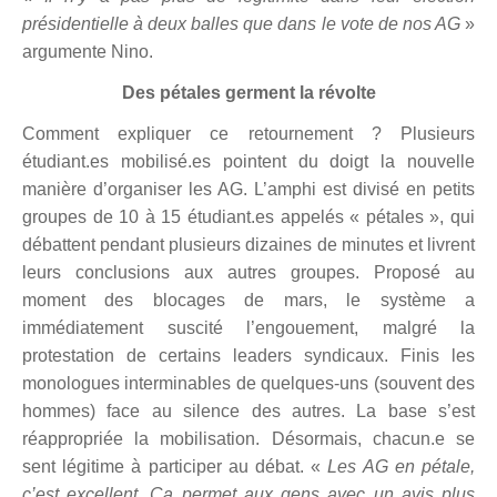
présidentielle à deux balles que dans le vote de nos AG
»
argumente Nino.
Des p
étales germent la ré
volte
Comment expliquer ce retournement ? Plusieurs
étudiant.es mobilisé.es pointent du doigt la nouvelle
mani
è
re d’organiser les AG. L’amphi est divisé en petits
groupes de 10 à 15 étudiant.es appelés « pétales », qui
débattent pendant plusieurs dizaines de minutes et livrent
leurs conclusions aux autres groupes. Proposé au
moment des blocages de mars, le syst
ème a
imm
édiatement suscité l’engouement, malgré la
protestation de certains leaders syndicaux. Finis les
monologues interminables de quelques-uns (souvent des
hommes) face au silence des autres. La base s’est
ré
appropri
ée la mobilisation. Désormais, chacun.e se
sent légitime à participer au débat. «
Les AG en pé
tale,
c
’est excellent. Ça permet aux gens avec un avis plus