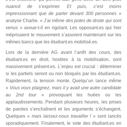
nuancé de s’exprimer. Et puis, c’est moins
impressionnant que de parler devant 300 personnes
»
analyse Charlie. «
J’ai même des potes de droite qui sont
venus
»
avoue-t-il en rigolant. Les opposant.es qui hier
méprisaient le mouvement s’assoient maintenant sur les
mêmes bancs que les étudiant.es mobilisé
.es.
Lors de la derni
è
re AG avant l
’arrêt des cours, des
étudiant.es en droit, hostiles à la mobilisation, sont
massivement pré
sent.es. L
’enjeu est crucial : déterminer
si les partiels seront ou non bloqués par les étudiant.es.
Rapidement, la tension monte. Quelqu’un lance même
«
Vous vous plaignez, mais il y avait une autre candidate
au 2nd tour
»
provoquant les huées ou les
applaudissements. Pendant plusieurs heures, les prises
de paroles s’enchaînent et les arguments s’échangent.
Quelques «
mais laissez-nous travailler !
»
sont lancés
sporadiquement. Finalement, le vote des étudiant.es en