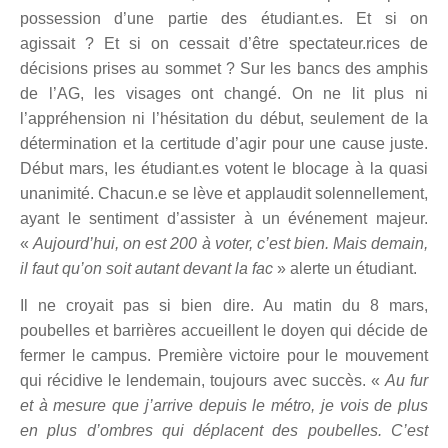
possession d’une partie des étudiant.es. Et si on
agissait ? Et si on cessait d’être spectateur.rices de
décisions prises au sommet ? Sur les bancs des amphis
de l’AG, les visages ont changé. On ne lit plus ni
l’
appr
éhension ni l’hésitation du début, seulement de la
détermination et la certitude d’agir pour une cause juste.
Début mars, les étudiant.es votent le blocage à
la quasi
unanimit
é. Chacun.e se l
è
ve et applaudit solennellement,
ayant le sentiment d’
assister
à un événement majeur.
«
Aujourd’hui, on est 200 à voter, c’est bien. Mais demain,
il faut qu’on soit autant devant la fac
»
alerte un é
tudiant.
Il ne croyait pas si bien dire. Au matin du 8 mars,
poubelles et barri
è
res accueillent le doyen qui décide de
fermer le campus. Premi
è
re victoire pour le mouvement
qui récidive le lendemain, toujours avec succ
è
s.
«
Au fur
et à mesure que j’arrive depuis le métro, je vois de plus
en plus d’ombres qui déplacent des poubelles. C’est