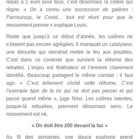
repas à 1 euro pour tous, c’est désormais la col
è
re qui
r
è
gne. «
On a connu une succession de gal
è
res :
Parcoursup, le Covid… tout est réuni pour que le
mouvement prenne
»
explique Louis.
Reste que jusqu’à ce dé
but d
’année, les col
è
res ne
s’étaient pas encore agrégées. Il manquait un catalyseur,
une étincelle qui viendrait mettre le feu aux poudres.
C’est dans ce contexte que survient la réforme des
retraites. L’enjeu est fédérateur et l’ennemi clairement
identifié. Beaucoup partagent le même constat : il faut
agir. «
C’est tellement cliché cette ré
forme. C
’est
l’exemple type de la loi qui ne doit pas passer et qui
passe quand même
», juge Nino. Les col
è
res latentes,
jusque-là
refoul
ées, prennent désormais sens. Le
mouvement est né.
«
On doit
ê
tre 200 devant la fac »
Au fil des semaines, une douce euphorie prend