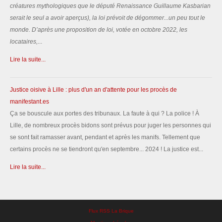
créatures mythologiques que le député Renaissance Guillaume Kasbarian
serait le seul a avoir aperçus), la loi prévoit de dégommer...un peu tout le
monde.
D’après une proposition de loi, votée en octobre 2022, les
locataires,
...
Lire la suite...
Justice oisive à Lille : plus d'un an d'attente pour les procès de
manifestant.es
Ça se bouscule aux portes des tribunaux. La faute à qui ? La police ! À
Lille, de nombreux procès bidons sont prévus pour juger les personnes qui
se sont fait ramasser avant, pendant et après les manifs. Tellement que
certains procès ne se tiendront qu'en septembre... 2024 ! La justice est...
Lire la suite...
Flux RSS La Brique