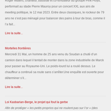
Roger Waters, chanteur, bassiste et co-fondateur du groupe Pink Floyd,
performait au stade Pierre Mauroy pour un concert XXL aux airs de
meeting politique, le 12 mai 2023. Entre deux classiques, le rockeur de 79
ans ne s’est pas ménagé pour balancer des pains à tour de bras, comme il
l’a fait...
Lire la suite...
Mortelles frontières
Mercredi 31 Mai, un homme de 25 ans venu du Soudan a chuté d’un
camion dans lequel il tentait de monter dans la zone industrielle de Marck
pour passer au Royaume-Uni. Le poids-lourd lui a roulé dessus. Le
chauffeur a continué sa route sans s’arrêter.Une enquête est ouverte pour
déterminer s’il...
Lire la suite...
Loi Kasbarian-Berge, le projet qui fout la gerbe
Afin de protéger «
les petits proprios qui ne roulent pas sur l’or
» (des