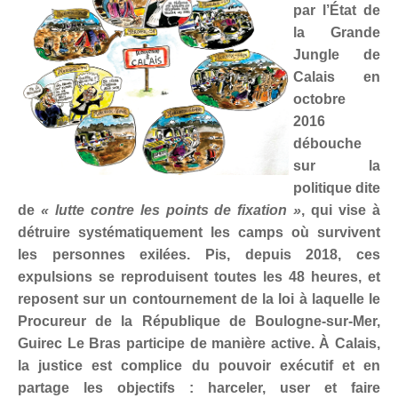
Politicaille
par l’État de
la Grande
Répressions
Jungle de
Calais en
Dessins
octobre
Poètes, vos papiers !
2016
débouche
Droit à la ville
sur la
politique dite
Briquette
de
« lutte contre les points de fixation »
, qui vise à
NUMÉROS
détruire systématiquement les camps où survivent
les personnes exilées. Pis, depuis 2018, ces
ABONNEZ-VOUS
expulsions se reproduisent toutes les 48 heures, et
reposent sur un contournement de la loi à laquelle le
POINTS DE VENTE
Procureur de la République de Boulogne-sur-Mer,
Guirec Le Bras participe de manière active. À Calais,
LA BRIQUE ?
la justice est complice du pouvoir exécutif et en
CONTACTS
partage les objectifs : harceler, user et faire