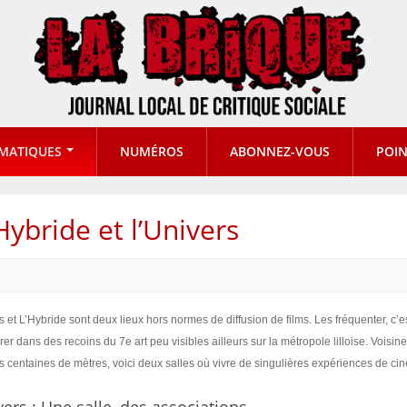
MATIQUES
NUMÉROS
ABONNEZ-VOUS
POIN
Hybride et l’Univers
s et L’Hybride sont deux lieux hors normes de diffusion de films. Les fréquenter, c’e
rer dans des recoins du 7e art peu visibles ailleurs sur la métropole lilloise. Voisin
 centaines de mètres, voici deux salles où vivre de singulières expériences de ci