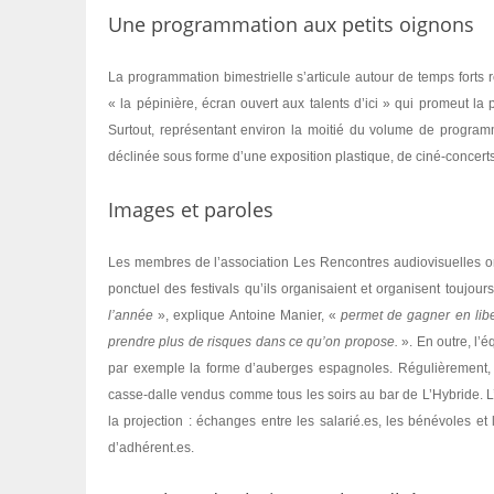
Une programmation aux petits oignons
La programmation bimestrielle s’articule autour de temps forts r
« la pépinière, écran ouvert aux talents d’ici » qui promeut la
Surtout, représentant environ la moitié du volume de programm
déclinée sous forme d’une exposition plastique, de ciné-concerts
Images et paroles
Les membres de l’association Les Rencontres audiovisuelles ont 
ponctuel des festivals qu’ils organisaient et organisent toujour
l’année
», explique Antoine Manier, «
permet de gagner en libe
prendre plus de risques dans ce qu’on propose.
». En outre, l’é
par exemple la forme d’auberges espagnoles. Régulièrement, le
casse-dalle vendus comme tous les soirs au bar de L’Hybride. L
la projection : échanges entre les salarié.es, les bénévoles et 
d’adhérent.es.