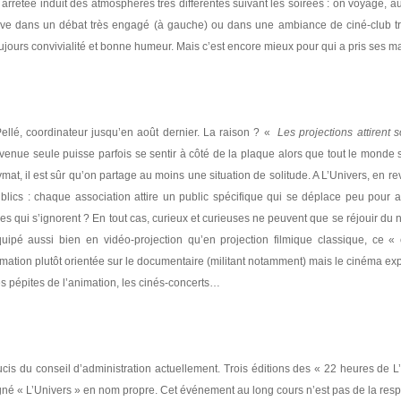
rrêtée induit des atmosphères très différentes suivant les soirées : on voyage, a
trouve dans un débat très engagé (à gauche) ou dans une ambiance de ciné-club tra
ujours convivialité et bonne humeur. Mais c’est encore mieux pour qui a pris ses m
ellé, coordinateur jusqu’en août dernier. La raison ? «
Les projections attirent 
venue seule puisse parfois se sentir à côté de la plaque alors que tout le monde
t, il est sûr qu’on partage au moins une situation de solitude. A L’Univers, en re
publics : chaque association attire un public spécifique qui se déplace peu pour a
s qui s’ignorent ? En tout cas, curieux et curieuses ne peuvent que se réjouir du
uipé aussi bien en vidéo-projection qu’en projection filmique classique, ce «
mmation plutôt orientée sur le documentaire (militant notamment) mais le cinéma ex
les pépites de l’animation, les cinés-concerts…
ucis du conseil d’administration actuellement. Trois éditions des « 22 heures de L
igné « L’Univers » en nom propre. Cet événement au long cours n’est pas de la resp