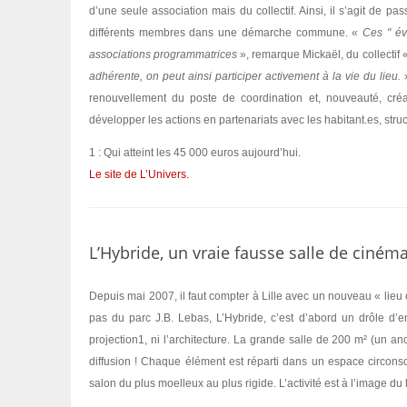
d’une seule association mais du collectif. Ainsi, il s’agit de p
différents membres dans une démarche commune. «
Ces " év
associations programmatrices
», remarque Mickaël, du collectif 
adhérente, on peut ainsi participer activement à la vie du lieu.
»
renouvellement du poste de coordination et, nouveauté, créa
développer les actions en partenariats avec les habitant.es, stru
1 : Qui atteint les 45 000 euros aujourd’hui.
Le site de L’Univers.
L’Hybride, un vraie fausse salle de ciném
Depuis mai 2007, il faut compter à Lille avec un nouveau « lieu 
pas du parc J.B. Lebas, L’Hybride, c’est d’abord un drôle d’
projection1, ni l’architecture. La grande salle de 200 m² (un anc
diffusion ! Chaque élément est réparti dans un espace circonscr
salon du plus moelleux au plus rigide. L’activité est à l’image du