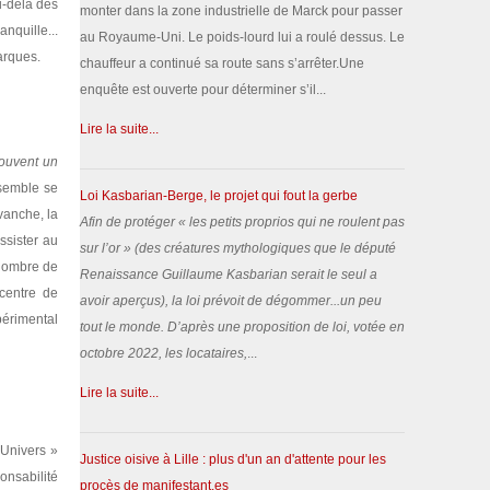
u-delà des
monter dans la zone industrielle de Marck pour passer
nquille...
au Royaume-Uni. Le poids-lourd lui a roulé dessus. Le
arques.
chauffeur a continué sa route sans s’arrêter.Une
enquête est ouverte pour déterminer s’il...
Lire la suite...
souvent un
 semble se
Loi Kasbarian-Berge, le projet qui fout la gerbe
vanche, la
Afin de protéger «
les petits proprios qui ne roulent pas
ssister au
sur l’or
» (des créatures mythologiques que le député
 nombre de
Renaissance Guillaume Kasbarian serait le seul a
 centre de
avoir aperçus), la loi prévoit de dégommer...un peu
périmental
tout le monde.
D’après une proposition de loi, votée en
octobre 2022, les locataires,
...
Lire la suite...
’Univers »
Justice oisive à Lille : plus d'un an d'attente pour les
onsabilité
procès de manifestant.es