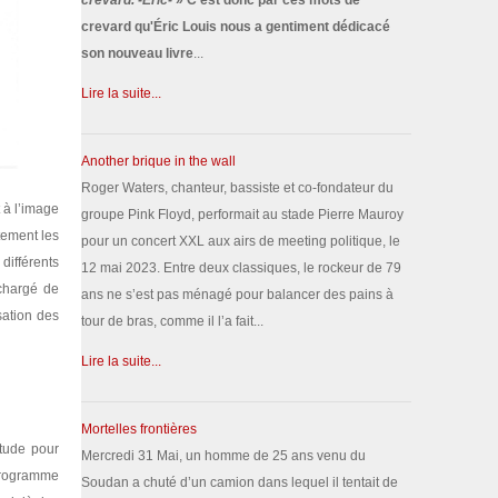
crevard. -Éric-
» C'est donc par ces mots de
crevard qu'Éric Louis nous a gentiment dédicacé
son nouveau livre
...
Lire la suite...
Another brique in the wall
Roger Waters, chanteur, bassiste et co-fondateur du
 à l’image
groupe Pink Floyd, performait au stade Pierre Mauroy
itement les
pour un concert XXL aux airs de meeting politique, le
différents
12 mai 2023. Entre deux classiques, le rockeur de 79
 chargé de
ans ne s’est pas ménagé pour balancer des pains à
sation des
tour de bras, comme il l’a fait...
Lire la suite...
Mortelles frontières
itude pour
Mercredi 31 Mai, un homme de 25 ans venu du
 programme
Soudan a chuté d’un camion dans lequel il tentait de