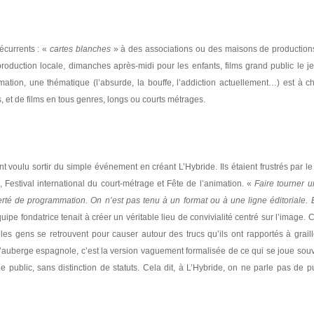
écurrents : «
cartes blanches
» à des associations ou des maisons de productions
 production locale, dimanches après-midi pour les enfants, films grand public le j
ation, une thématique (l’absurde, la bouffe, l’addiction actuellement…) est à c
, et de films en tous genres, longs ou courts métrages.
voulu sortir du simple événement en créant L’Hybride. Ils étaient frustrés par le
s, Festival international du court-métrage et Fête de l’animation. «
Faire tourner u
rté de programmation. On n’est pas tenu à un format ou à une ligne éditoriale. 
quipe fondatrice tenait à créer un véritable lieu de convivialité centré sur l’image.
s gens se retrouvent pour causer autour des trucs qu’ils ont rapportés à grail
’auberge espagnole, c’est la version vaguement formalisée de ce qui se joue sou
le public, sans distinction de statuts. Cela dit, à L’Hybride, on ne parle pas de p