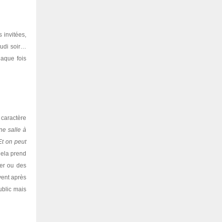
 invitées,
eudi soir…
haque fois
 caractère
ne salle à
Et on peut
 Cela prend
ler ou des
vent après
ublic mais