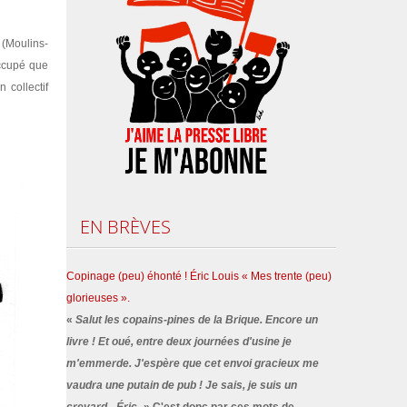
 (Moulins-
occupé que
 collectif
EN
BRÈVES
Copinage (peu) éhonté ! Éric Louis « Mes trente (peu)
glorieuses ».
«
Salut les copains-pines de la Brique. Encore un
livre ! Et oué, entre deux journées d'usine je
m'emmerde. J'espère que cet envoi gracieux me
vaudra une putain de pub ! Je sais, je suis un