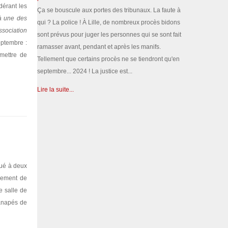
dérant les
Ça se bouscule aux portes des tribunaux. La faute à
 à une des
qui ? La police ! À Lille, de nombreux procès bidons
ssociation
sont prévus pour juger les personnes qui se sont fait
eptembre :
ramasser avant, pendant et après les manifs.
rmettre de
Tellement que certains procès ne se tiendront qu'en
septembre... 2024 ! La justice est...
Lire la suite...
tué à deux
ipement de
e salle de
canapés de