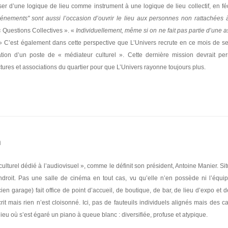
asser d’une logique de lieu comme instrument à une logique de lieu collectif, en fé
énements" sont aussi l’occasion d’ouvrir le lieu aux personnes non rattachées
« Questions Collectives ». «
Individuellement, même si on ne fait pas partie d’une a
 C’est également dans cette perspective que L’Univers recrute en ce mois de s
tion d’un poste de « médiateur culturel ». Cette dernière mission devrait pe
ctures et associations du quartier pour que L’Univers rayonne toujours plus.
a
culturel dédié à l’audiovisuel », comme le définit son président, Antoine Manier. Si
endroit. Pas une salle de cinéma en tout cas, vu qu’elle n’en possède ni l’équ
ien garage) fait office de point d’accueil, de boutique, de bar, de lieu d’expo et d
it mais rien n’est cloisonné. Ici, pas de fauteuils individuels alignés mais des 
 lieu où s’est égaré un piano à queue blanc : diversifiée, profuse et atypique.