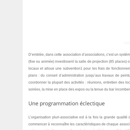
D’emblée, dans cette association d’associations, c’est un systèm
(fixe ou animée) investissent la salle de projection (85 places) ou
locaux et alloue une subvention1 pour les frais de fonctionn
plans : du conseil d’administration jusqu’aux travaux de pei
coordonner la plupart des activités : réunions, entretien des lo
soirées, la mise en place des expos ou la tenue du bar incombe
Une programmation éclectique
L’organisation pluri-associative est à la fois la grande qualit
commencer à reconnaître les caractéristiques de chaque assoc