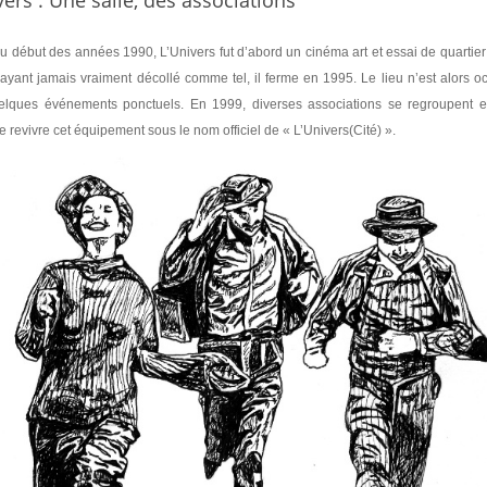
vers : Une salle, des associations
u début des années 1990, L’Univers fut d’abord un cinéma art et essai de quartier
N’ayant jamais vraiment décollé comme tel, il ferme en 1995. Le lieu n’est alors 
elques événements ponctuels. En 1999, diverses associations se regroupent en
re revivre cet équipement sous le nom officiel de « L’Univers(Cité) ».