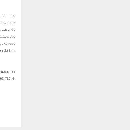
permanence
encontres
t aussi de
élabore le
, explique
n du film,
 aussi les
s fragile,