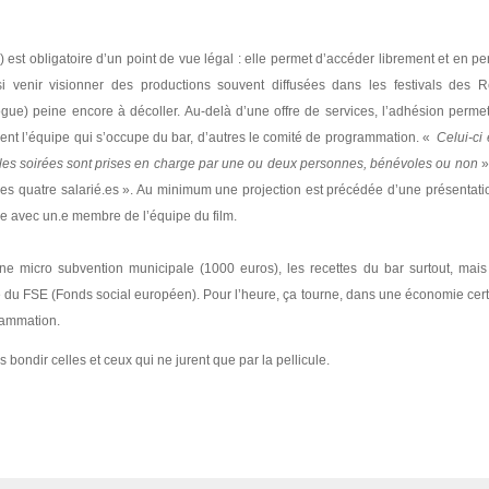
) est obligatoire d’un point de vue légal : elle permet d’accéder librement et en 
i venir visionner des productions souvent diffusées dans les festivals des R
gue) peine encore à décoller. Au-delà d’une offre de services, l’adhésion perme
gnent l’équipe qui s’occupe du bar, d’autres le comité de programmation. «
Celui-ci 
les soirées sont prises en charge par une ou deux personnes, bénévoles ou non
»
des quatre salarié.es ». Au minimum une projection est précédée d’une présentatio
re avec un.e membre de l’équipe du film.
e micro subvention municipale (1000 euros), les recettes du bar surtout, mais
 du FSE (Fonds social européen). Pour l’heure, ça tourne, dans une économie certe
rammation.
is bondir celles et ceux qui ne jurent que par la pellicule.