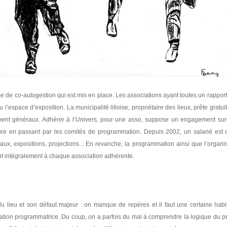
e de co-autogestion qui est mis en place. Les associations ayant toutes un rapport
 l’espace d’exposition. La municipalité lilloise, propriétaire des lieux, prête gratu
ement généraux. Adhérer à l’Univers, pour une asso, suppose un engagement sur 
nture en passant par les comités de programmation. Depuis 2002, un salarié est
caux, expositions, projections... En revanche, la programmation ainsi que l’organi
nt intégralement à chaque association adhérente.
é du lieu et son défaut majeur : on manque de repères et il faut une certaine hab
iation programmatrice. Du coup, on a parfois du mal à comprendre la logique du