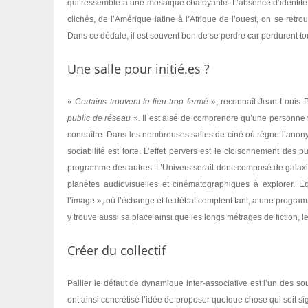
qui ressemble à une mosaïque chatoyante. L’absence d’identité a
clichés, de l’Amérique latine à l’Afrique de l’ouest, on se re
Dans ce dédale, il est souvent bon de se perdre car perdurent to
Une salle pour initié.es ?
«
Certains trouvent le lieu trop fermé
», reconnaît Jean-Louis P
public de réseau
». Il est aisé de comprendre qu’une personne 
connaître. Dans les nombreuses salles de ciné où règne l’anonyma
sociabilité est forte. L’effet pervers est le cloisonnement des 
programme des autres. L’Univers serait donc composé de galaxie
planètes audiovisuelles et cinématographiques à explorer. Eq
l’image », où l’échange et le débat comptent tant, a une progra
y trouve aussi sa place ainsi que les longs métrages de fiction, 
Créer du collectif
Pallier le défaut de dynamique inter-associative est l’un des so
ont ainsi concrétisé l’idée de proposer quelque chose qui soit s