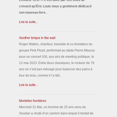
crevard. -Éric-
» C'est donc par ces mots de
crevard qu'Éric Louis nous a gentiment dédicacé
son nouveau livre
...
Lire la suite...
Another brique in the wall
Roger Waters, chanteur, bassiste et co-fondateur du
groupe Pink Floyd, performait au stade Pierre Mauroy
pour un concert XXL aux airs de meeting politique, le
12 mai 2023. Entre deux classiques, le rockeur de 79
ans ne s’est pas ménagé pour balancer des pains à
tour de bras, comme il l’a fait...
Lire la suite...
Mortelles frontières
Mercredi 31 Mai, un homme de 25 ans venu du
Soudan a chuté d’un camion dans lequel il tentait de