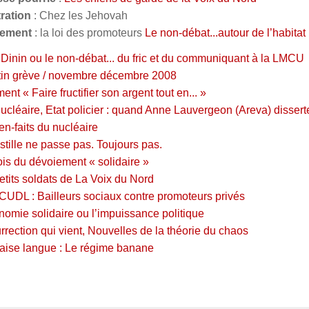
ltration
: Chez les Jehovah
ement
: la loi des promoteurs
Le non-débat...autour de l’habitat
 Dinin ou le non-débat... du fric et du communiquant à la LMCU
tin grève / novembre décembre 2008
nt « Faire fructifier son argent tout en... »
nucléaire, Etat policier : quand Anne Lauvergeon (Areva) dissert
ien-faits du nucléaire
stille ne passe pas. Toujours pas.
is du dévoiement « solidaire »
etits soldats de La Voix du Nord
, CUDL : Bailleurs sociaux contre promoteurs privés
nomie solidaire ou l’impuissance politique
urrection qui vient, Nouvelles de la théorie du chaos
ise langue : Le régime banane