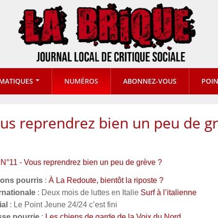
MATIQUES
NUMÉROS
ABONNEZ-VOUS
POIN
ous reprendrez bien un peu de g
 N°11 - Vous reprendrez bien un peu de grève ?
rons pourris
:
À La Redoute, bientôt la riposte ?
rnationale
: Deux mois de luttes en Italie
Surf à l’italienne
ial
: Le Point Jeune 24/24 c’est fini
sse pourrie
:
Les chiens de garde de la Voix du Nord