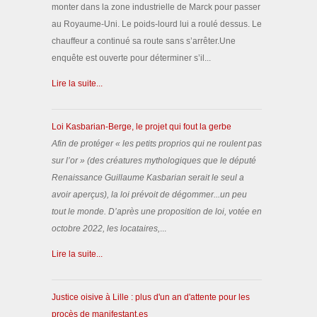
monter dans la zone industrielle de Marck pour passer
au Royaume-Uni. Le poids-lourd lui a roulé dessus. Le
chauffeur a continué sa route sans s’arrêter.Une
enquête est ouverte pour déterminer s’il...
Lire la suite...
Loi Kasbarian-Berge, le projet qui fout la gerbe
Afin de protéger «
les petits proprios qui ne roulent pas
sur l’or
» (des créatures mythologiques que le député
Renaissance Guillaume Kasbarian serait le seul a
avoir aperçus), la loi prévoit de dégommer...un peu
tout le monde.
D’après une proposition de loi, votée en
octobre 2022, les locataires,
...
Lire la suite...
Justice oisive à Lille : plus d'un an d'attente pour les
procès de manifestant.es