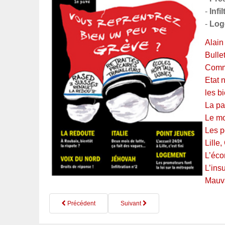
-
Infi
-
Log
Alain
Bulle
Comme
Etat 
les b
La pa
Le mo
Les p
Lille
L’éco
L’ins
Mauva
Précédent
Suivant