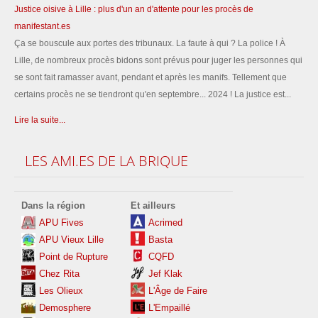
Justice oisive à Lille : plus d'un an d'attente pour les procès de
manifestant.es
Ça se bouscule aux portes des tribunaux. La faute à qui ? La police ! À
Lille, de nombreux procès bidons sont prévus pour juger les personnes qui
se sont fait ramasser avant, pendant et après les manifs. Tellement que
certains procès ne se tiendront qu'en septembre... 2024 ! La justice est...
Lire la suite...
LES
AMI.ES DE LA BRIQUE
Dans la région
Et ailleurs
APU Fives
Acrimed
APU Vieux Lille
Basta
Point de Rupture
CQFD
Chez Rita
Jef Klak
Les
Olieux
L'Âge de Faire
Demosphere
L'Empaillé