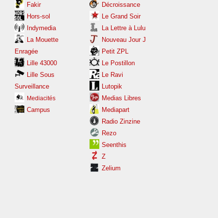
Fakir
Décroissance
Hors-sol
Le Grand Soir
Indymedia
La Lettre à Lulu
La Mouette
Nouveau Jour J
Enragée
Petit ZPL
Lille 43000
Le Postillon
Lille Sous
Le Ravi
Surveillance
Lutopik
Medias Libres
Mediacités
Campus
Mediapart
Radio Zinzine
Rezo
Seenthis
Z
Zelium