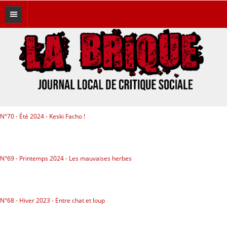
A LA UNE
THÉMATIQUES
Brique Brother
Éditos
N°70 - Été 2024 - Keski Facho !
Féminismes
Histoires du bocal
N°69 - Printemps 2024 - Les mauvaises herbes
Hors Canard
Immigration
N°68 - Hiver 2023 - Entre chat et loup
Lutte des classes