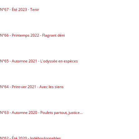
Politicaille
N°67 - Été 2023 - Tenir
Répressions
Dessins
N°66 - Printemps 2022 - Flagrant déni
Poètes, vos papiers !
Droit à la ville
N°65 - Automne 2021 - L'odyssée en espèces
Briquette
NUMÉROS
N°64 - Print-ver 2021 - Avec les siens
ABONNEZ-VOUS
POINTS DE VENTE
N°63 - Automne 2020 - Poulets partout, justice...
LA BRIQUE ?
CONTACTS
N°62 - Été 2020 - Indéboulonnables