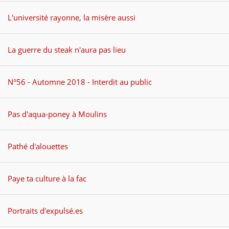
Politicaille
L'université rayonne, la misère aussi
Répressions
Dessins
La guerre du steak n'aura pas lieu
Poètes, vos papiers !
N°56 - Automne 2018 - Interdit au public
Droit à la ville
Briquette
Pas d'aqua-poney à Moulins
NUMÉROS
Pathé d'alouettes
ABONNEZ-VOUS
POINTS DE VENTE
Paye ta culture à la fac
LA BRIQUE ?
Portraits d'expulsé.es
CONTACTS