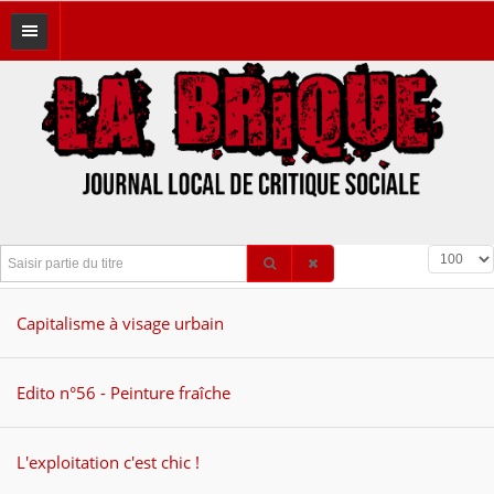
A LA UNE
THÉMATIQUES
Brique Brother
Éditos
Saisir partie du titre
Féminismes
Affichage 
Histoires du bocal
Capitalisme à visage urbain
Hors Canard
Edito n°56 - Peinture fraîche
Immigration
Lutte des classes
L'exploitation c'est chic !