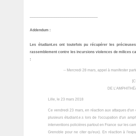
________________________________
Addendum :
Les étudiant.es ont toutefois pu récupérer les précieuses
rassemblement contre les incursions violences de milices ca
:
-- Mercredi 28 mars, appel à manifester part
[
DE L’AMPHITHÉÂ
Lille, le 23 mars 2018
Ce vendredi 23 mars, en réaction aux attaques d'un c
plusieurs étudiant.e.s lors de l'occupation d'un am
interventions policières partout en France sur les cam
Grenoble pour ne citer qu'eux). En réaction à l'expu