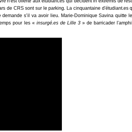
n'est offerte aux étudiant.es qui décident in extremis de res
s de CRS sont sur le parking. La cinquantaine d'étudiant.es q
 demande s’il va avoir lieu. Marie-Dominique Savina quitte le
 temps pour les «
insurgé.es de Lille 3
» de barricader l'amphi