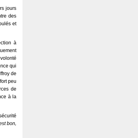
rs jours
ntre des
oulés et
ction à
iquement
 volonté
ence qui
ffroy de
fort peu
orces de
nce à la
sécurité
est bon,