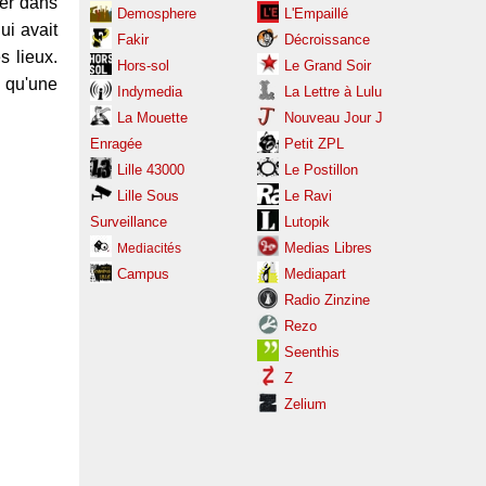
ter dans
Demosphere
L'Empaillé
ui avait
Fakir
Décroissance
s lieux.
Hors-sol
Le Grand Soir
 qu'une
Indymedia
La Lettre à Lulu
La Mouette
Nouveau Jour J
Enragée
Petit ZPL
Lille 43000
Le Postillon
Lille Sous
Le Ravi
Surveillance
Lutopik
Medias Libres
Mediacités
Campus
Mediapart
Radio Zinzine
Rezo
Seenthis
Z
Zelium