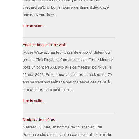
crevard. -Éric-
» C'est donc par ces mots de
crevard qu'Éric Louis nous a gentiment dédicacé
son nouveau livre
...
Lire la suite...
Another brique in the wall
Roger Waters, chanteur, bassiste et co-fondateur du
groupe Pink Floyd, performait au stade Pierre Mauroy
pour un concert XXL aux airs de meeting politique, le
12 mai 2023. Entre deux classiques, le rockeur de 79
ans ne s’est pas ménagé pour balancer des pains à
tour de bras, comme il l’a fait...
Lire la suite...
Mortelles frontières
Mercredi 31 Mai, un homme de 25 ans venu du
Soudan a chuté d’un camion dans lequel il tentait de