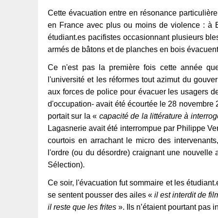
Cette évacuation entre en résonance particulière
en France avec plus ou moins de violence : à B
étudiant.es pacifistes occasionnant plusieurs bl
armés de bâtons et de planches en bois évacuent 
Ce n'est pas la première fois cette année que 
l'université et les réformes tout azimut du gouv
aux forces de police pour évacuer les usagers de
d'occupation- avait été écourtée le 28 novembre 
portait sur la «
capacité de la littérature à interr
Lagasnerie avait été interrompue par Philippe Verv
courtois en arrachant le micro des intervenants,
l'ordre (ou du désordre) craignant une nouvelle 
Sélection).
Ce soir, l'évacuation fut sommaire et les étudian
se sentent pousser des ailes «
il est interdit de f
il reste que les frites
». Ils n’étaient pourtant pas i