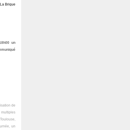
e La Brique
 18h00 un
ommuniqué
isation de
 multiples
 Toulouse,
ournée, un