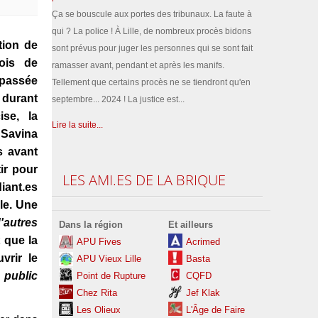
Ça se bouscule aux portes des tribunaux. La faute à
qui ? La police ! À Lille, de nombreux procès bidons
tion de
sont prévus pour juger les personnes qui se sont fait
ois de
ramasser avant, pendant et après les manifs.
t passée
Tellement que certains procès ne se tiendront qu'en
 durant
septembre... 2024 ! La justice est...
ise, la
Lire la suite...
 Savina
s avant
ir pour
LES
AMI.ES DE LA BRIQUE
iant.es
le. Une
'autres
Dans la région
Et ailleurs
t que la
APU Fives
Acrimed
vrir le
APU Vieux Lille
Basta
 public
Point de Rupture
CQFD
Chez Rita
Jef Klak
Les
Olieux
L'Âge de Faire