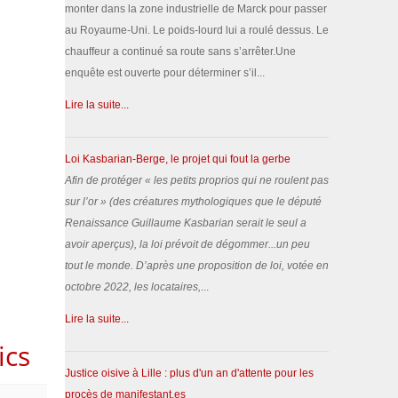
monter dans la zone industrielle de Marck pour passer
au Royaume-Uni. Le poids-lourd lui a roulé dessus. Le
chauffeur a continué sa route sans s’arrêter.Une
enquête est ouverte pour déterminer s’il...
Lire la suite...
Loi Kasbarian-Berge, le projet qui fout la gerbe
Afin de protéger «
les petits proprios qui ne roulent pas
sur l’or
» (des créatures mythologiques que le député
Renaissance Guillaume Kasbarian serait le seul a
avoir aperçus), la loi prévoit de dégommer...un peu
tout le monde.
D’après une proposition de loi, votée en
octobre 2022, les locataires,
...
Lire la suite...
ics
Justice oisive à Lille : plus d'un an d'attente pour les
procès de manifestant.es