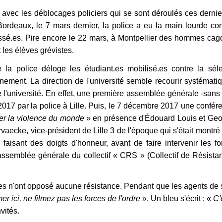
 avec les déblocages policiers qui se sont déroulés ces dernie
ordeaux, le 7 mars dernier, la police a eu la main lourde co
essé.es. Pire encore le 22 mars, à Montpellier des hommes cag
les élèves grévistes.
la police déloge les étudiant.es mobilisé.es contre la séle
ernement. La direction de l'université semble recourir systémat
 l'université. En effet, une première assemblée générale -sans
2017 par la police à Lille. Puis, le 7 décembre 2017 une confér
oger la violence du monde
» en présence d'Édouard Louis et Geo
aecke, vice-président de Lille 3 de l'époque qui s'était montré 
 faisant des doigts d'honneur, avant de faire intervenir les f
assemblée générale du collectif « CRS » (Collectif de Résista
t.es n'ont opposé aucune résistance. Pendant que les agents de 
ilmer ici, ne filmez pas les forces de l'ordre
». Un bleu s'écrit : «
C'
nvités.