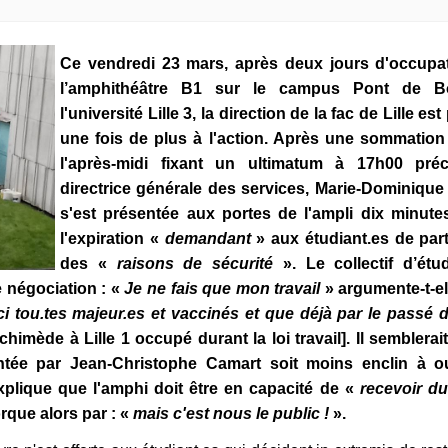
Ce vendredi 23 mars, après deux jours d'occupa
l’amphithéâtre B1 sur le campus Pont de B
l'université Lille 3, la direction de la fac de Lille es
une fois de plus à l'action. Après une sommation
l'après-midi fixant un ultimatum à 17h00 préc
directrice générale des services, Marie-Dominique
s'est présentée aux portes de l'ampli dix minute
l'expiration «
demandant
» aux étudiant.es de part
des «
raisons de sécurité
». Le collectif d’étud
e négociation : «
Je ne fais que mon travail
» argumente-t-el
tou.tes majeur.es et vaccinés et que déjà par le passé d
chimède à Lille 1 occupé durant la loi travail]. Il semblerai
entée par Jean-Christophe Camart soit moins enclin à ou
xplique que l'amphi doit être en capacité de «
recevoir du
rque alors par : «
mais c'est nous le public !
».