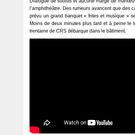
Dialogue de sourds et aucune marge de manœuvre 
l’amphithéâtre. Des rumeurs avancent que des car
prévu un grand banquet « frites et musique » se
Moins de deux minutes plus tard et à peine le
trentaine de CRS débarque dans le bâtiment.