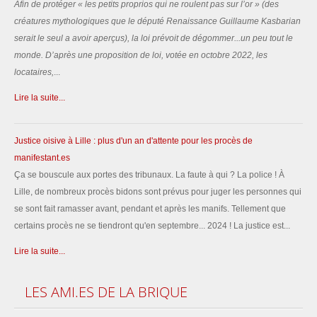
Afin de protéger «
les petits proprios qui ne roulent pas sur l’or
» (des
créatures mythologiques que le député Renaissance Guillaume Kasbarian
serait le seul a avoir aperçus), la loi prévoit de dégommer...un peu tout le
monde.
D’après une proposition de loi, votée en octobre 2022, les
locataires,
...
Lire la suite...
Justice oisive à Lille : plus d'un an d'attente pour les procès de
manifestant.es
Ça se bouscule aux portes des tribunaux. La faute à qui ? La police ! À
Lille, de nombreux procès bidons sont prévus pour juger les personnes qui
se sont fait ramasser avant, pendant et après les manifs. Tellement que
certains procès ne se tiendront qu'en septembre... 2024 ! La justice est...
Lire la suite...
LES
AMI.ES DE LA BRIQUE