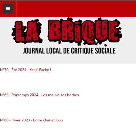
A LA UNE
THÉMATIQUES
Brique Brother
Éditos
N°70 - Été 2024 - Keski Facho !
Féminismes
Histoires du bocal
N°69 - Printemps 2024 - Les mauvaises herbes
Hors Canard
Immigration
N°68 - Hiver 2023 - Entre chat et loup
Lutte des classes