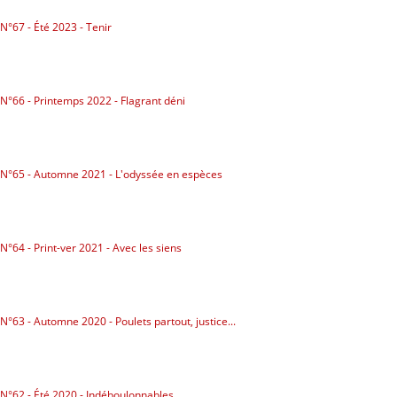
Politicaille
N°67 - Été 2023 - Tenir
Répressions
Dessins
N°66 - Printemps 2022 - Flagrant déni
Poètes, vos papiers !
Droit à la ville
N°65 - Automne 2021 - L'odyssée en espèces
Briquette
NUMÉROS
N°64 - Print-ver 2021 - Avec les siens
ABONNEZ-VOUS
POINTS DE VENTE
N°63 - Automne 2020 - Poulets partout, justice...
LA BRIQUE ?
CONTACTS
N°62 - Été 2020 - Indéboulonnables