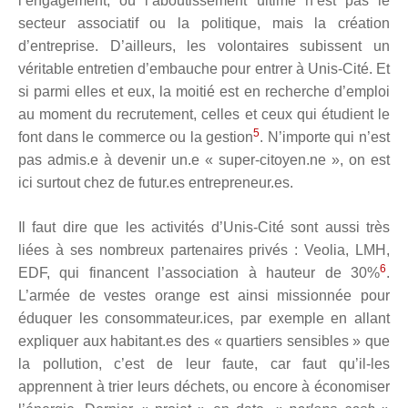
l’engagement, où l’aboutissement ultime n’est pas le
secteur associatif ou la politique, mais la création
d’entreprise. D’ailleurs, les volontaires subissent un
véritable entretien d’embauche pour entrer à Unis-Cité. Et
si parmi elles et eux, la moitié est en recherche d’emploi
au moment du recrutement, celles et ceux qui étudient le
5
font dans le commerce ou la gestion
. N’importe qui n’est
pas admis.e à devenir un.e « super-citoyen.ne », on est
ici surtout chez de futur.es entrepreneur.es.
Il faut dire que les activités d’Unis-Cité sont aussi très
liées à ses nombreux partenaires privés : Veolia, LMH,
6
EDF, qui financent l’association à hauteur de 30%
.
L’armée de vestes orange est ainsi missionnée pour
éduquer les consommateur.ices, par exemple en allant
expliquer aux habitant.es des « quartiers sensibles » que
la pollution, c’est de leur faute, car faut qu’il-les
apprennent à trier leurs déchets, ou encore à économiser