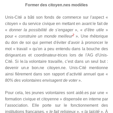
Former des citoyen.nes modèles
Unis-Cité a bâti son fonds de commerce sur l'aspect «
citoyen » du service civique en mettant en avant le fait de
«
donner la possibilité de s’engager
», «
d’être utile
»
2
pour «
construire un monde meilleur
». Une rhétorique
du don de soi qui permet d'éviter d'avoir à prononcer le
mot « travail » qu'on a peu entendu dans la bouche des
dirigeant.es et coordinateur-trices lors de l'AG d'Unis-
Cité. Si le.la volontaire travaille, c’est dans un seul but :
devenir un.e bon.ne citoyen.ne. Unis-Cité mentionne
ainsi fièrement dans son rapport d’activité annuel que «
80% des volontaires envisagent de voter
».
Pour cela, les jeunes volontaires sont aidé.es par une «
formation civique et citoyenne » dispensée en interne par
l’association. Elle porte sur le fonctionnement des
institutions françaises, «
le fait religieux
», «
la laïcité
». À