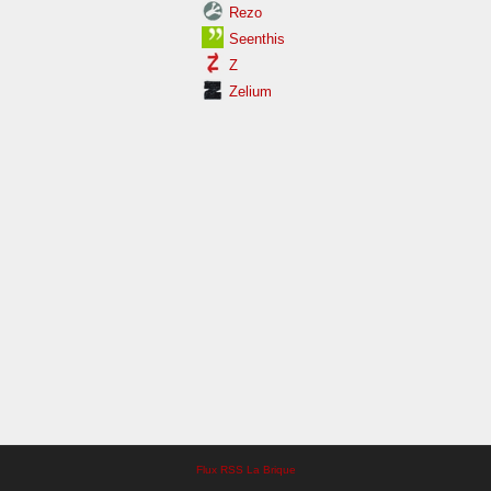
Rezo
Seenthis
Z
Zelium
Flux RSS La Brique