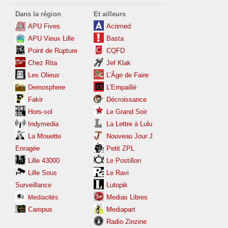
Dans la région
Et ailleurs
APU Fives
Acrimed
APU Vieux Lille
Basta
Point de Rupture
CQFD
Chez Rita
Jef Klak
Les
Olieux
L'Âge de Faire
Demosphere
L'Empaillé
Fakir
Décroissance
Hors-sol
Le Grand Soir
Indymedia
La Lettre à Lulu
La Mouette
Nouveau Jour J
Enragée
Petit ZPL
Lille 43000
Le Postillon
Lille Sous
Le Ravi
Surveillance
Lutopik
Medias Libres
Mediacités
Campus
Mediapart
Radio Zinzine