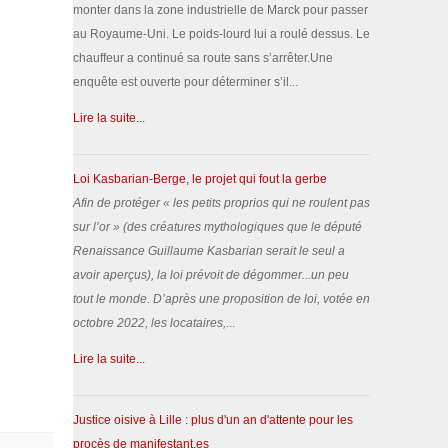
monter dans la zone industrielle de Marck pour passer
au Royaume-Uni. Le poids-lourd lui a roulé dessus. Le
chauffeur a continué sa route sans s’arrêter.Une
enquête est ouverte pour déterminer s’il...
Lire la suite...
Loi Kasbarian-Berge, le projet qui fout la gerbe
Afin de protéger «
les petits proprios qui ne roulent pas
sur l’or
» (des créatures mythologiques que le député
Renaissance Guillaume Kasbarian serait le seul a
avoir aperçus), la loi prévoit de dégommer...un peu
tout le monde.
D’après une proposition de loi, votée en
octobre 2022, les locataires,
...
Lire la suite...
Justice oisive à Lille : plus d'un an d'attente pour les
procès de manifestant.es