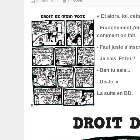
8 AVRIL 2022
DESSINS
«
Et alors, toi, ce
- Franchement j'en
comment on fait...
- Faut juste s'inscri
- Je sais. Et toi ?
- Ben tu sais...
- Dis-le. »
La suite en BD.