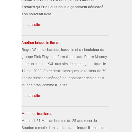
crevard. -Éric-
» C'est donc par ces mots de
crevard qu'Éric Louis nous a gentiment dédicacé
son nouveau livre
...
Lire la suite...
Another brique in the wall
Roger Waters, chanteur, bassiste et co-fondateur du
groupe Pink Floyd, performait au stade Pierre Mauroy
pour un concert XXL aux airs de meeting politique, le
12 mai 2023. Entre deux classiques, le rockeur de 79
ans ne s’est pas ménagé pour balancer des pains à
tour de bras, comme il l’a fait...
Lire la suite...
Mortelles frontières
Mercredi 31 Mai, un homme de 25 ans venu du
Soudan a chuté d’un camion dans lequel il tentait de