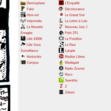
Demosphere
L'Empaillé
Fakir
Décroissance
Hors-sol
Le Grand Soir
Indymedia
La Lettre à Lulu
La Mouette
Nouveau Jour J
Enragée
Petit ZPL
Lille 43000
Le Postillon
Lille Sous
Le Ravi
Surveillance
Lutopik
Medias Libres
Mediacités
Campus
Mediapart
Radio Zinzine
Rezo
Seenthis
Z
Zelium