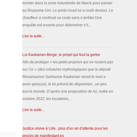
monter dans la zone industrielle de Marck pour passer
au Royaume-Uni. Le poids-lourd lui a roulé dessus. Le
chauffeur a continué sa route sans s’arrêter.Une
enquête est ouverte pour déterminer s’il...
Lire la suite...
Loi Kasbarian-Berge, le projet qui fout la gerbe
Afin de protéger «
les petits proprios qui ne roulent pas
sur l’or
» (des créatures mythologiques que le député
Renaissance Guillaume Kasbarian serait le seul a
avoir aperçus), la loi prévoit de dégommer...un peu
tout le monde.
D’après une proposition de loi, votée en
octobre 2022, les locataires,
...
Lire la suite...
!
Justice oisive à Lille : plus d'un an d'attente pour les
procès de manifestant.es