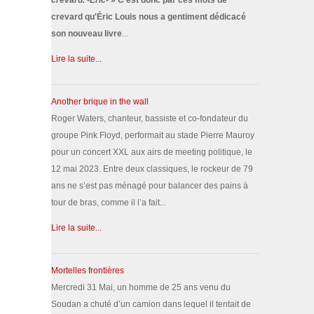
crevard. -Éric-
» C'est donc par ces mots de
crevard qu'Éric Louis nous a gentiment dédicacé
son nouveau livre
...
Lire la suite...
Another brique in the wall
Roger Waters, chanteur, bassiste et co-fondateur du
groupe Pink Floyd, performait au stade Pierre Mauroy
pour un concert XXL aux airs de meeting politique, le
12 mai 2023. Entre deux classiques, le rockeur de 79
ans ne s’est pas ménagé pour balancer des pains à
tour de bras, comme il l’a fait...
Lire la suite...
Mortelles frontières
Mercredi 31 Mai, un homme de 25 ans venu du
Soudan a chuté d’un camion dans lequel il tentait de