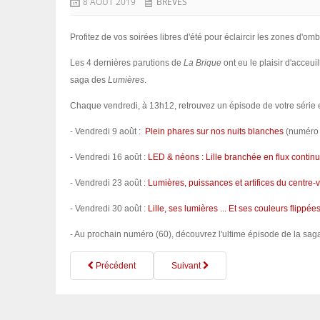
8 AOÛT 2019
BRÈVES
Profitez de vos soirées libres d'été pour éclaircir les zones d'ombr
Les 4 dernières parutions de
La Brique
ont eu le plaisir d'acceu
saga des
Lumières
.
Chaque vendredi, à 13h12, retrouvez un épisode de votre série e
- Vendredi 9 août :
Plein phares sur nos nuits blanches
(numéro 
- Vendredi 16 août :
LED & néons : Lille branchée en flux continu
- Vendredi 23 août :
Lumières, puissances et artifices du centre-v
- Vendredi 30 août :
Lille, ses lumières ... Et ses couleurs flippée
- Au prochain numéro (60), découvrez l'ultime épisode de la saga
Précédent
Suivant