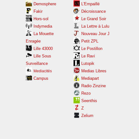
Demosphere
L'Empaillé
Fakir
Décroissance
Hors-sol
Le Grand Soir
Indymedia
La Lettre à Lulu
La Mouette
Nouveau Jour J
Enragée
Petit ZPL
Lille 43000
Le Postillon
Lille Sous
Le Ravi
Surveillance
Lutopik
Medias Libres
Mediacités
Campus
Mediapart
Radio Zinzine
Rezo
Seenthis
Z
Zelium