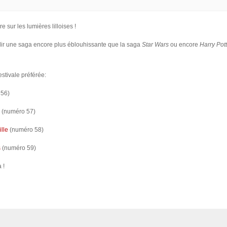
e sur les lumières lilloises !
illir une saga encore plus éblouhissante que la saga
Star Wars
ou encore
Harry Pot
stivale préférée:
56)
(numéro 57)
ille
(numéro 58)
s
(numéro 59)
 !