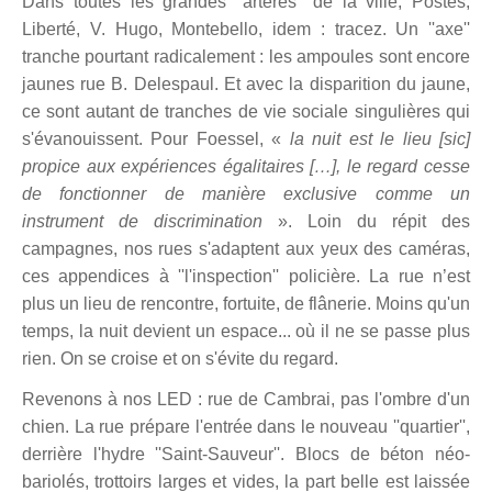
Dans toutes les grandes ''artères'' de la ville, Postes,
Liberté, V. Hugo, Montebello, idem : tracez. Un ''axe''
tranche pourtant radicalement : les ampoules sont encore
jaunes rue B. Delespaul. Et avec la disparition du jaune,
ce sont autant de tranches de vie sociale singulières qui
s'évanouissent. Pour Foessel, «
la nuit est le lieu [sic]
propice aux expériences égalitaires […], le regard cesse
de fonctionner de manière exclusive comme un
instrument de discrimination
». Loin du répit des
campagnes, nos rues s'adaptent aux yeux des caméras,
ces appendices à ''l'inspection'' policière. La rue n’est
plus un lieu de rencontre, fortuite, de flânerie. Moins qu'un
temps, la nuit devient un espace... où il ne se passe plus
rien. On se croise et on s'évite du regard.
Revenons à nos LED : rue de Cambrai, pas l'ombre d'un
chien. La rue prépare l'entrée dans le nouveau ''quartier'',
derrière l'hydre ''Saint-Sauveur''. Blocs de béton néo-
bariolés, trottoirs larges et vides, la part belle est laissée