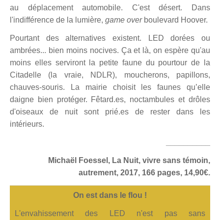
au déplacement automobile. C'est désert. Dans
l'indifférence de la lumière,
game over
boulevard Hoover
.
Pourtant des alternatives existent. LED dorées ou
ambrées... bien moins nocives. Ça et là, on espère qu'au
moins elles serviront la petite faune du pourtour de la
Citadelle (la vraie, NDLR), moucherons, papillons,
chauves-souris. La mairie choisit les faunes qu’elle
daigne bien protéger. Fêtard.es, noctambules et drôles
d'oiseaux de nuit sont prié.es de rester dans les
intérieurs.
__________
Michaël Foessel, La Nuit, vivre sans témoin,
autrement, 2017, 166 pages, 14,90€.
On est dans le flou !
L'envahissement des LED n'est pas sans