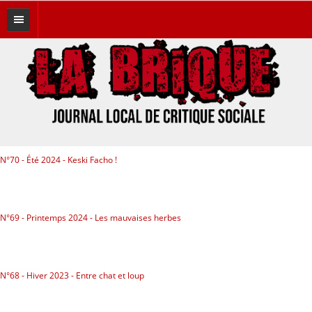
A LA UNE
THÉMATIQUES
Brique Brother
Éditos
N°70 - Été 2024 - Keski Facho !
Féminismes
Histoires du bocal
N°69 - Printemps 2024 - Les mauvaises herbes
Hors Canard
Immigration
N°68 - Hiver 2023 - Entre chat et loup
Lutte des classes