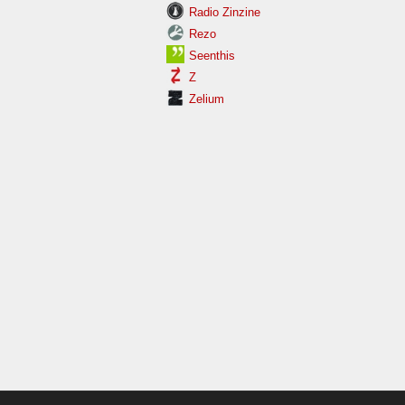
Radio Zinzine
Rezo
Seenthis
Z
Zelium