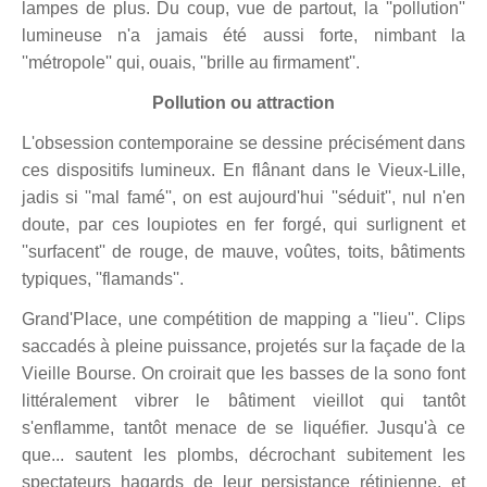
lampes de plus. Du coup, vue de partout, la ''pollution''
lumineuse n'a jamais été aussi forte, nimbant la
''métropole'' qui, ouais, ''brille au firmament''.
Pollution ou attraction
L'obsession contemporaine se dessine précisément dans
ces dispositifs lumineux. En flânant dans le Vieux-Lille,
jadis si ''mal famé'', on est aujourd'hui ''séduit'', nul n'en
doute, par ces loupiotes en fer forgé, qui surlignent et
''surfacent'' de rouge, de mauve, voûtes, toits, bâtiments
typiques, ''flamands''.
Grand'Place, une compétition de mapping a ''lieu''. Clips
saccadés à pleine puissance, projetés sur la façade de la
Vieille Bourse. On croirait que les basses de la sono font
littéralement vibrer le bâtiment vieillot qui tantôt
s'enflamme, tantôt menace de se liquéfier. Jusqu'à ce
que... sautent les plombs, décrochant subitement les
spectateurs hagards de leur persistance rétinienne, et