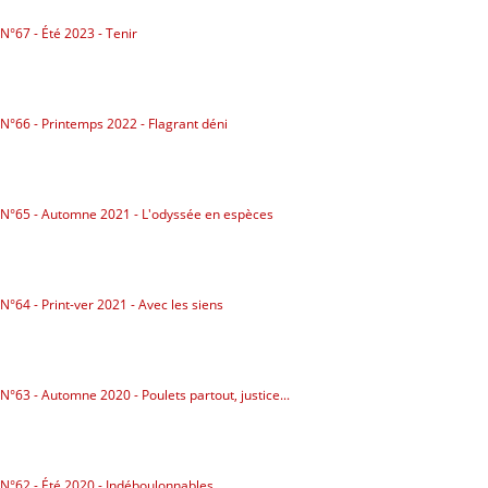
Politicaille
N°67 - Été 2023 - Tenir
Répressions
Dessins
N°66 - Printemps 2022 - Flagrant déni
Poètes, vos papiers !
Droit à la ville
N°65 - Automne 2021 - L'odyssée en espèces
Briquette
NUMÉROS
N°64 - Print-ver 2021 - Avec les siens
ABONNEZ-VOUS
POINTS DE VENTE
N°63 - Automne 2020 - Poulets partout, justice...
LA BRIQUE ?
CONTACTS
N°62 - Été 2020 - Indéboulonnables