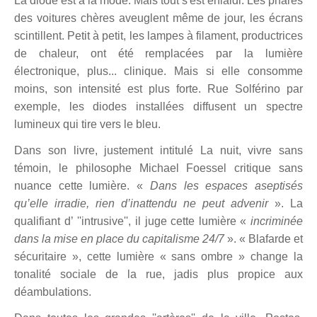
La diode est à la mode. Mais tout s'est enlaidi. Les phares
des voitures chères aveuglent même de jour, les écrans
scintillent. Petit à petit, les lampes à filament, productrices
de chaleur, ont été remplacées par la lumière
électronique, plus... clinique. Mais si elle consomme
moins, son intensité est plus forte. Rue Solférino par
exemple, les diodes installées diffusent un spectre
lumineux qui tire vers le bleu.
Dans son livre, justement intitulé La nuit, vivre sans
témoin, le philosophe Michael Foessel critique sans
nuance cette lumière. «
Dans les espaces aseptisés
qu’elle irradie, rien d’inattendu ne peut advenir
». La
qualifiant d’ ''intrusive'', il juge cette lumière «
incriminée
dans la mise en place du capitalisme 24/7
». « Blafarde et
sécuritaire », cette lumière « sans ombre » change la
tonalité sociale de la rue, jadis plus propice aux
déambulations.