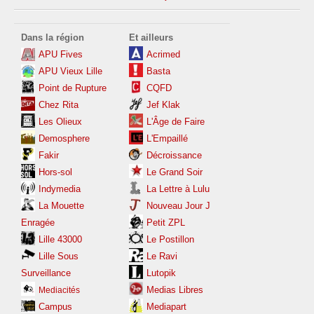
Dans la région
Et ailleurs
APU Fives
Acrimed
APU Vieux Lille
Basta
Point de Rupture
CQFD
Chez Rita
Jef Klak
Les
Olieux
L'Âge de Faire
Demosphere
L'Empaillé
Fakir
Décroissance
Hors-sol
Le Grand Soir
Indymedia
La Lettre à Lulu
La Mouette
Nouveau Jour J
Enragée
Petit ZPL
Lille 43000
Le Postillon
Lille Sous
Le Ravi
Surveillance
Lutopik
Medias Libres
Mediacités
Campus
Mediapart