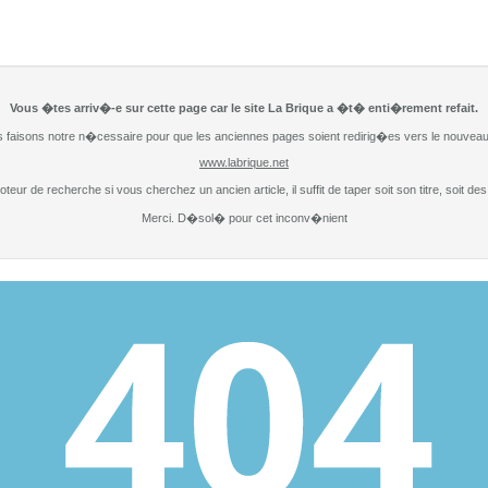
Vous �tes arriv�-e sur cette page car le site La Brique a �t� enti�rement refait.
 faisons notre n�cessaire pour que les anciennes pages soient redirig�es vers le nouveau 
www.labrique.net
moteur de recherche si vous cherchez un ancien article, il suffit de taper soit son titre, soit d
Merci. D�sol� pour cet inconv�nient