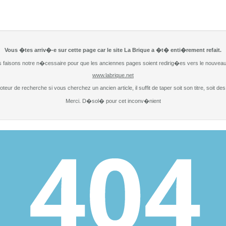
Vous �tes arriv�-e sur cette page car le site La Brique a �t� enti�rement refait.
 faisons notre n�cessaire pour que les anciennes pages soient redirig�es vers le nouveau 
www.labrique.net
moteur de recherche si vous cherchez un ancien article, il suffit de taper soit son titre, soit d
Merci. D�sol� pour cet inconv�nient