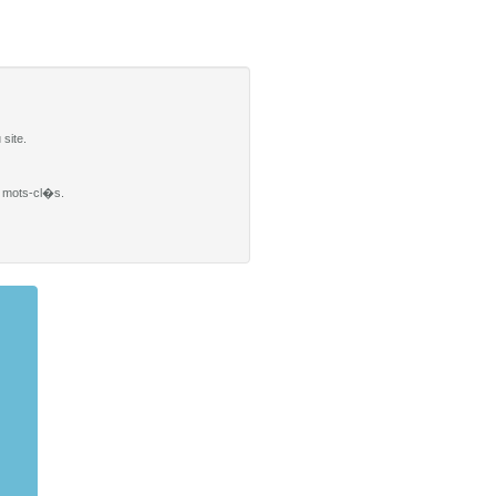
site.
es mots-cl�s.